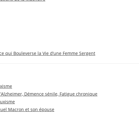
ce qui Bouleverse la Vie d’une Femme Sergent
uxisme
 d’Alzheimer, Démence sénile, Fatigue chronique
ruxisme
nuel Macron et son épouse