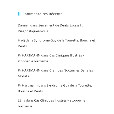
Commentaires Récents
Damien
dans
Serrement de Dents Excessif :
Diagnostiquez-vous !
Hadj
dans
Syndrome Guy de la Tourette, Bouche et
Dents
Pr HARTMANN
dans
Cas Cliniques Illustrés –
stopper le bruxisme
Pr HARTMANN
dans
Crampes Nocturnes Dans les
Mollets
Pr Hartmann
dans
Syndrome Guy de la Tourette,
Bouche et Dents
Léna
dans
Cas Cliniques Illustrés – stopper le
bruxisme