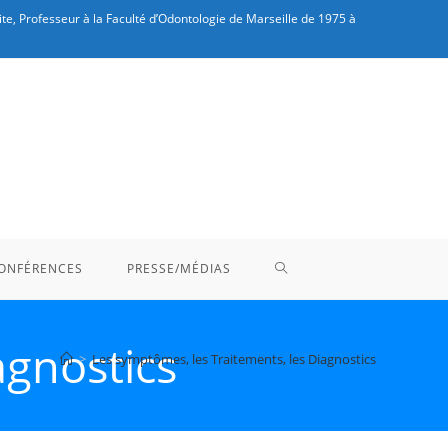
te, Professeur à la Faculté d’Odontologie de Marseille de 1975 à
TOGGLE
ONFÉRENCES
PRESSE/MÉDIAS
WEBSITE
agnostics
>
Les symptômes, les Traitements, les Diagnostics
SEARCH