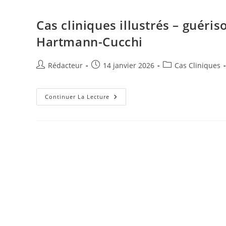
I
g
Cas cliniques illustrés – guéri
n
e
Hartmann-Cucchi
r
Auteur/autrice
Publication
Post
Rédacteur
14 janvier 2026
Cas Cliniques
de
publiée :
category:
la
publication :
Cas
Continuer La Lecture
Cliniques
Illustrés
–
Guérisons
Du
Bruxisme
Par
La
Technique
Hartmann-
Cucchi