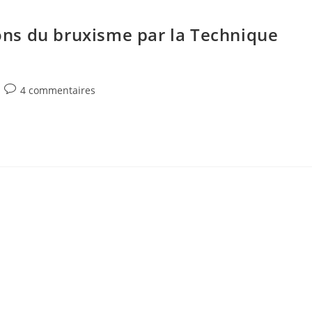
sons du bruxisme par la Technique
Commentaires
4 commentaires
de
la
publication :