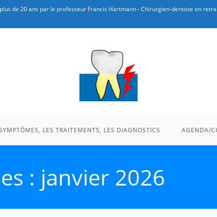
plus de 20 ans par le professeur Francis Hartmann - Chirurgien-dentiste en retrai
 SYMPTÔMES, LES TRAITEMENTS, LES DIAGNOSTICS
AGENDA/C
es : janvier 2026