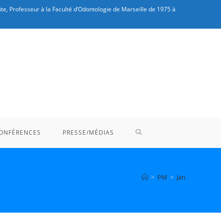
te, Professeur à la Faculté d’Odontologie de Marseille de 1975 à
TOGGLE
ONFÉRENCES
PRESSE/MÉDIAS
WEBSITE
>
PM
>
Jan
SEARCH