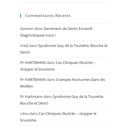
Commentaires Récents
Damien
dans
Serrement de Dents Excessif :
Diagnostiquez-vous !
Hadj
dans
Syndrome Guy de la Tourette, Bouche et
Dents
Pr HARTMANN
dans
Cas Cliniques Illustrés –
stopper le bruxisme
Pr HARTMANN
dans
Crampes Nocturnes Dans les
Mollets
Pr Hartmann
dans
Syndrome Guy de la Tourette,
Bouche et Dents
Léna
dans
Cas Cliniques Illustrés – stopper le
bruxisme