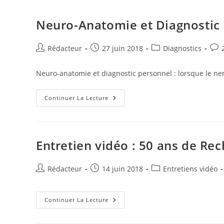
I
g
Neuro-Anatomie et Diagnostic
n
e
r
Auteur/autrice
Publication
Post
Com
Rédacteur
27 juin 2018
Diagnostics
de
publiée :
category:
de
la
la
Neuro-anatomie et diagnostic personnel : lorsque le n
publication :
publ
Neuro-
Continuer La Lecture
Anatomie
Et
Diagnostic
Personnel
Entretien vidéo : 50 ans de Re
Auteur/autrice
Publication
Post
Rédacteur
14 juin 2018
Entretiens vidéo
de
publiée :
category:
la
publication :
Entretien
Continuer La Lecture
Vidéo
:
50