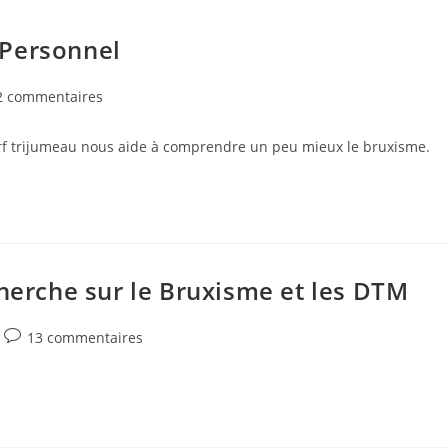
 Personnel
mentaires
2 commentaires
erf trijumeau nous aide à comprendre un peu mieux le bruxisme.
ication :
cherche sur le Bruxisme et les DTM
Commentaires
13 commentaires
de
la
publication :