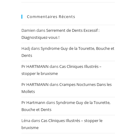
Commentaires Récents
Damien
dans
Serrement de Dents Excessif :
Diagnostiquez-vous !
Hadj
dans
Syndrome Guy de la Tourette, Bouche et
Dents
Pr HARTMANN
dans
Cas Cliniques Illustrés –
stopper le bruxisme
Pr HARTMANN
dans
Crampes Nocturnes Dans les
Mollets
Pr Hartmann
dans
Syndrome Guy de la Tourette,
Bouche et Dents
Léna
dans
Cas Cliniques Illustrés – stopper le
bruxisme