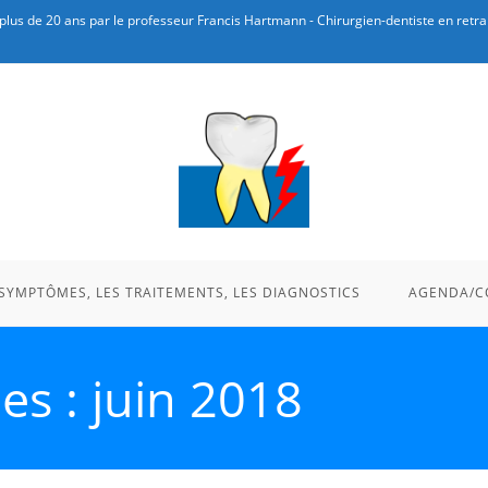
plus de 20 ans par le professeur Francis Hartmann - Chirurgien-dentiste en retrai
 SYMPTÔMES, LES TRAITEMENTS, LES DIAGNOSTICS
AGENDA/C
es : juin 2018