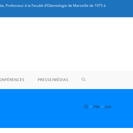
te, Professeur à la Faculté d’Odontologie de Marseille de 1975 à
TOGGLE
ONFÉRENCES
PRESSE/MÉDIAS
WEBSITE
>
PM
>
Juin
SEARCH