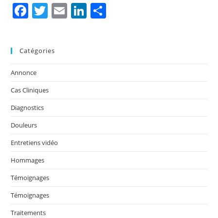
F
T
E
Li
P
a
w
m
n
ar
c
itt
ai
k
ta
Catégories
e
er
l
e
g
b
dI
er
Annonce
o
n
Cas Cliniques
o
Diagnostics
k
Douleurs
Entretiens vidéo
Hommages
Témoignages
Témoignages
Traitements