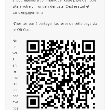
encourageons à communiquer cette page de notre
site à votre chirurgien-dentiste. C’est gratuit et
sans engagements.
N’hésitez-pas à partager l’adresse de cette page via
ce QR Code :
No
us
vou
s
en
re
me
rci
ons
par
ava
nce