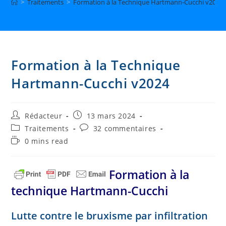
>
Traitements
>
Formation à la Technique Hartmann-Cucchi v2024
Formation à la Technique
Hartmann-Cucchi v2024
Auteur/autrice
Publication
Rédacteur
13 mars 2024
de
publiée :
Post
Commentaires
Traitements
32 commentaires
la
category:
de
Temps
0 mins read
publication :
la
de
publication :
lecture :
Formation à la
technique Hartmann-Cucchi
Lutte contre le bruxisme par infiltration