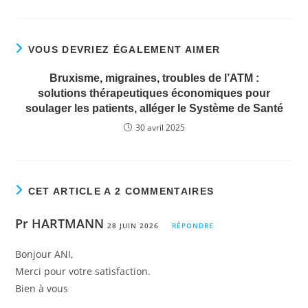
c
itt
ai
k
ta
e
er
l
e
g
VOUS DEVRIEZ ÉGALEMENT AIMER
b
dI
er
o
n
Bruxisme, migraines, troubles de l’ATM :
solutions thérapeutiques économiques pour
o
soulager les patients, alléger le Système de Santé
k
30 avril 2025
CET ARTICLE A 2 COMMENTAIRES
Pr HARTMANN
28 JUIN 2026
RÉPONDRE
Bonjour ANI,
Merci pour votre satisfaction.
Bien à vous