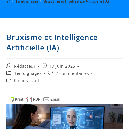
>
Témoignages
>
Bruxisme et Intelligence Artificielle (IA)
Bruxisme et Intelligence
Artificielle (IA)
Auteur/autrice
Publication
Rédacteur
17 juin 2026
de
publiée :
Post
Commentaires
Témoignages
2 commentaires
la
category:
de
Temps
0 mins read
publication :
la
de
publication :
lecture :