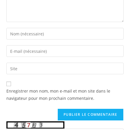
Enter
your
name
Enter
or
your
username
email
Saisir
to
address
l’URL
comment
to
de
comment
votre
Enregistrer mon nom, mon e-mail et mon site dans le
site
navigateur pour mon prochain commentaire.
(facultatif)