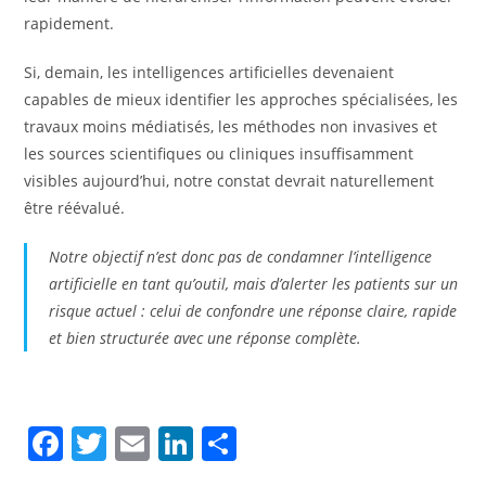
rapidement.
Si, demain, les intelligences artificielles devenaient
capables de mieux identifier les approches spécialisées, les
travaux moins médiatisés, les méthodes non invasives et
les sources scientifiques ou cliniques insuffisamment
visibles aujourd’hui, notre constat devrait naturellement
être réévalué.
Notre objectif n’est donc pas de condamner l’intelligence
artificielle en tant qu’outil, mais d’alerter les patients sur un
risque actuel : celui de confondre une réponse claire, rapide
et bien structurée avec une réponse complète.
F
T
E
Li
P
a
w
m
n
ar