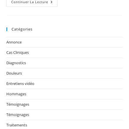
publication :
Diagnostiquée
Continuer La Lecture
:
Fibromyalgie
Et
Fatigue
Chronique,
Guérie
Catégories
Par
La
Technique
Annonce
Hartmann-
Bratzlavski
Cas Cliniques
Diagnostics
Douleurs
Entretiens vidéo
Hommages
Témoignages
Témoignages
Traitements