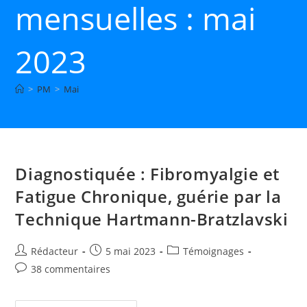
mensuelles : mai
2023
>
PM
>
Mai
Diagnostiquée : Fibromyalgie et
Fatigue Chronique, guérie par la
Technique Hartmann-Bratzlavski
Auteur/autrice
Publication
Post
Rédacteur
5 mai 2023
Témoignages
de
publiée :
category:
Commentaires
38 commentaires
la
de
publication :
la