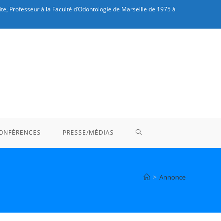
te, Professeur à la Faculté d’Odontologie de Marseille de 1975 à
TOGGLE
ONFÉRENCES
PRESSE/MÉDIAS
WEBSITE
>
Annonce
SEARCH