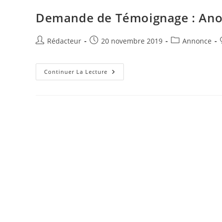
Provence
:
Demande de Témoignage : Anor
Dents,
Maladie
D’Alzheimer,
Démence
Auteur/autrice
Publication
Post
Rédacteur
20 novembre 2019
Annonce
Sénile,
de
publiée :
category:
Fatigue
Chronique
la
publication :
Demande
Continuer La Lecture
De
Témoignage
:
Anorexie
–
Boulimie
–
Bruxisme