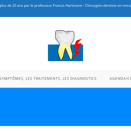
plus de 20 ans par le professeur Francis Hartmann - Chirurgien-dentiste en retrai
 SYMPTÔMES, LES TRAITEMENTS, LES DIAGNOSTICS
AGENDA/C