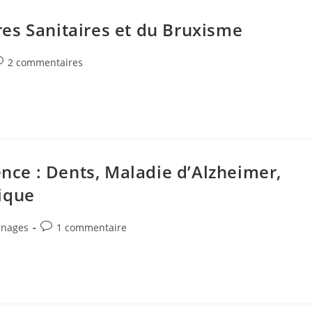
es Sanitaires et du Bruxisme
ommentaires
2 commentaires
e
blication :
ence : Dents, Maladie d’Alzheimer,
ique
Commentaires
gnages
1 commentaire
de
la
publication :