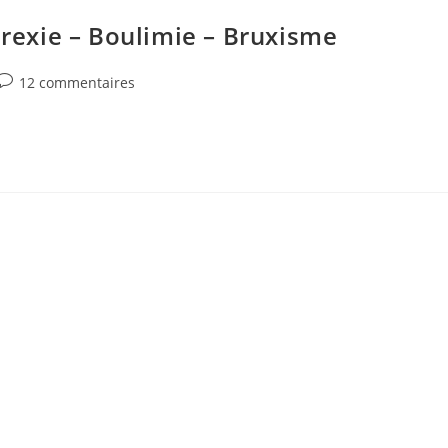
exie – Boulimie – Bruxisme
Commentaires
12 commentaires
de
la
publication :