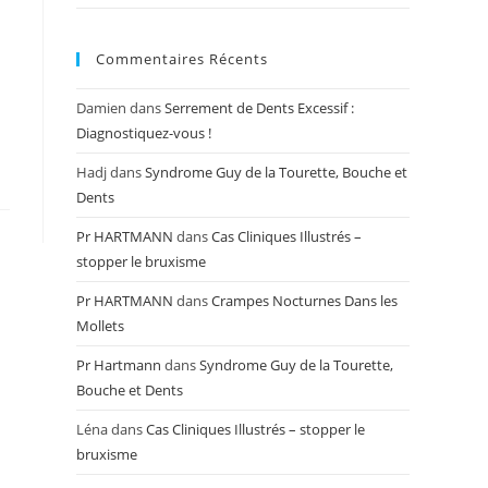
Commentaires Récents
Damien
dans
Serrement de Dents Excessif :
Diagnostiquez-vous !
Hadj
dans
Syndrome Guy de la Tourette, Bouche et
Dents
Pr HARTMANN
dans
Cas Cliniques Illustrés –
stopper le bruxisme
Pr HARTMANN
dans
Crampes Nocturnes Dans les
Mollets
Pr Hartmann
dans
Syndrome Guy de la Tourette,
Bouche et Dents
Léna
dans
Cas Cliniques Illustrés – stopper le
bruxisme