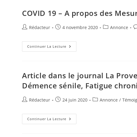
De
La
République
COVID 19 – A propos des Mesur
Emmanuel
Macron
Et
Son
Auteur/autrice
Publication
Post
C
Rédacteur
4 novembre 2020
Annonce
Épouse
de
publiée :
category:
d
la
la
publication :
COVID
pu
Continuer La Lecture
19
–
A
Propos
Des
Mesures
Article dans le journal La Prov
Sanitaires
Et
Démence sénile, Fatigue chron
Du
Bruxisme
Auteur/autrice
Publication
Post
Rédacteur
24 juin 2020
Annonce
/
Témoi
de
publiée :
category:
la
publication :
Article
Continuer La Lecture
Dans
Le
Journal
La