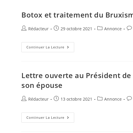
I
g
Botox et traitement du Bruxism
n
e
r
Auteur/autrice
Publication
Post
Co
Rédacteur
29 octobre 2021
Annonce
de
publiée :
category:
de
la
la
publication :
Botox
pub
Continuer La Lecture
Et
Traitement
Du
Bruxisme
–
Effets
Lettre ouverte au Président d
Secondaires
son épouse
Auteur/autrice
Publication
Post
Co
Rédacteur
13 octobre 2021
Annonce
de
publiée :
category:
de
la
la
publication :
Lettre
pub
Continuer La Lecture
Ouverte
Au
Président