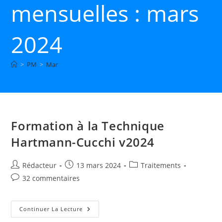
mensuelles : mars
2024
>
PM
>
Mar
Formation à la Technique
Hartmann-Cucchi v2024
Auteur/autrice
Publication
Post
Rédacteur
13 mars 2024
Traitements
de
publiée :
category:
Commentaires
32 commentaires
la
de
publication :
la
publication :
Formation
Continuer La Lecture
À