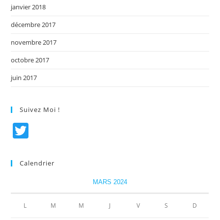
janvier 2018
décembre 2017
novembre 2017
octobre 2017
juin 2017
Suivez Moi !
T
w
itt
Calendrier
er
MARS 2024
L
M
M
J
V
S
D