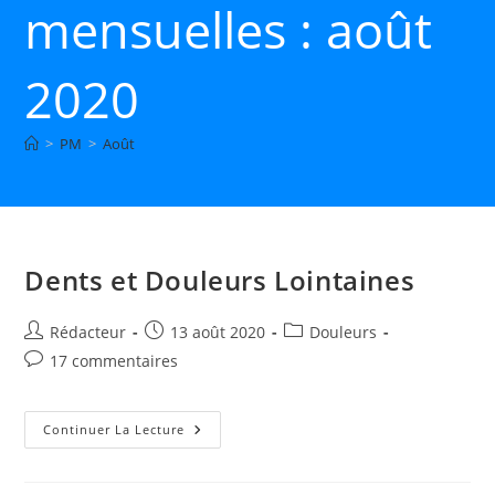
mensuelles : août
2020
>
PM
>
Août
Dents et Douleurs Lointaines
Auteur/autrice
Publication
Post
Rédacteur
13 août 2020
Douleurs
de
publiée :
category:
Commentaires
17 commentaires
la
de
publication :
la
publication :
Dents
Continuer La Lecture
Et
Douleurs
Lointaines