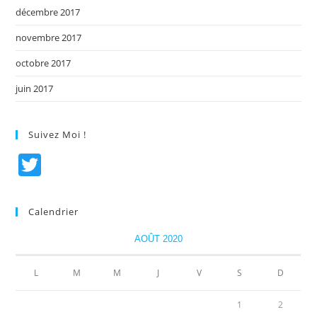
décembre 2017
novembre 2017
octobre 2017
juin 2017
Suivez Moi !
T
w
itt
Calendrier
er
AOÛT 2020
L
M
M
J
V
S
D
1
2