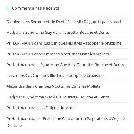
Commentaires Récents
Damien
dans
Serrement de Dents Excessif : Diagnostiquez-vous !
Hadj
dans
Syndrome Guy de la Tourette, Bouche et Dents
Pr HARTMANN
dans
Cas Cliniques Illustrés – stopper le bruxisme
Pr HARTMANN
dans
Crampes Nocturnes Dans les Mollets
Pr Hartmann
dans
Syndrome Guy de la Tourette, Bouche et Dents
Léna
dans
Cas Cliniques Illustrés – stopper le bruxisme
Alexandra
dans
Crampes Nocturnes Dans les Mollets
Hadj
dans
Syndrome Guy de la Tourette, Bouche et Dents
Pr Hartmann
dans
La Fatigue du Matin
Pr Hartmann
dans
L’Eréthisme Cardiaque ou Palpitations d’Origine
Dentaire