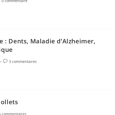
mmentaires
0 commentaire
blication :
e : Dents, Maladie d’Alzheimer,
ique
Commentaires
3 commentaires
de
la
publication :
ollets
entaires
6 commentaires