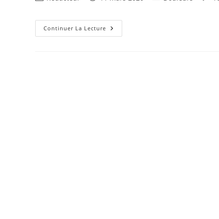
Chronique
de
publiée :
category:
de
la
la
publication :
Crampes
publi
Continuer La Lecture
Nocturnes
Dans
Les
Mollets