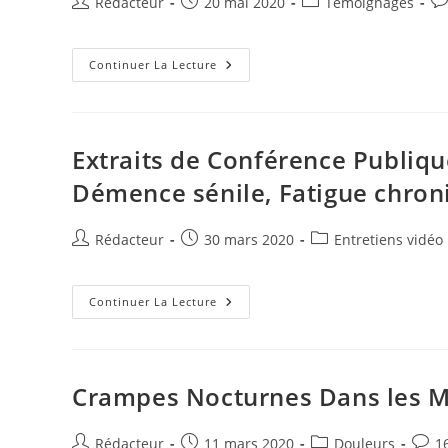
Auteur/autrice
Publication
Post
Co
Rédacteur
20 mai 2020
Témoignages
de
publiée :
category:
de
la
la
publication :
Pour
pu
Continuer La Lecture
Le
Haut
Conseil
De
La
Santé
Extraits de Conférence Publiqu
Publique
Démence sénile, Fatigue chron
Auteur/autrice
Publication
Post
Rédacteur
30 mars 2020
Entretiens vidéo
de
publiée :
category:
la
publication :
Extraits
Continuer La Lecture
De
Conférence
Publique
:
Dents,
Maladie
Crampes Nocturnes Dans les M
D’Alzheimer,
Démence
Sénile,
Fatigue
Auteur/autrice
Publication
Post
Comm
Rédacteur
11 mars 2020
Douleurs
1