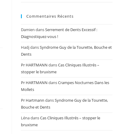
Commentaires Récents
Damien
dans
Serrement de Dents Excessif :
Diagnostiquez-vous !
Hadj
dans
Syndrome Guy de la Tourette, Bouche et
Dents
Pr HARTMANN
dans
Cas Cliniques Illustrés –
stopper le bruxisme
Pr HARTMANN
dans
Crampes Nocturnes Dans les
Mollets
Pr Hartmann
dans
Syndrome Guy de la Tourette,
Bouche et Dents
Léna
dans
Cas Cliniques Illustrés – stopper le
bruxisme