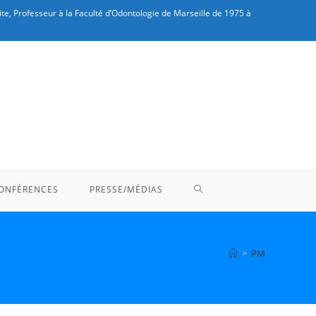
te, Professeur à la Faculté d’Odontologie de Marseille de 1975 à
TOGGLE
ONFÉRENCES
PRESSE/MÉDIAS
WEBSITE
>
PM
SEARCH