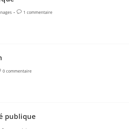
Commentaires
gnages
1 commentaire
de
la
publication :
n
ommentaires
0 commentaire
e
blication :
té publique