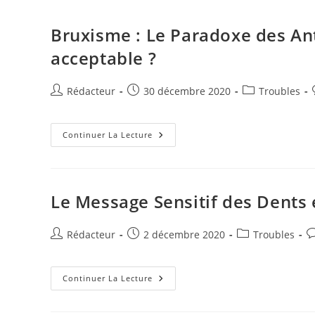
I
g
Bruxisme : Le Paradoxe des An
n
e
acceptable ?
r
Auteur/autrice
Publication
Post
Rédacteur
30 décembre 2020
Troubles
de
publiée :
category:
la
publication :
Bruxisme
Continuer La Lecture
:
Le
Paradoxe
Des
Antidépresseurs,
Proposition
Le Message Sensitif des Dents
Acceptable
?
Auteur/autrice
Publication
Post
C
Rédacteur
2 décembre 2020
Troubles
de
publiée :
category:
d
la
la
publication :
Le
pu
Continuer La Lecture
Message
Sensitif
Des