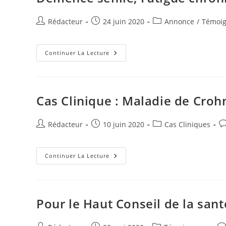
Auteur/autrice
Publication
Post
Rédacteur
24 juin 2020
Annonce
/
Témoi
de
publiée :
category:
la
publication :
Article
Continuer La Lecture
Dans
Le
Journal
La
Provence
:
Cas Clinique : Maladie de Croh
Dents,
Maladie
D’Alzheimer,
Démence
Auteur/autrice
Publication
Post
C
Rédacteur
10 juin 2020
Cas Cliniques
Sénile,
de
publiée :
category:
d
Fatigue
Chronique
la
la
publication :
Cas
pu
Continuer La Lecture
Clinique
:
Maladie
De
Crohn
Pour le Haut Conseil de la san