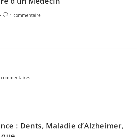
ire d’un Médecin
Commentaires
1 commentaire
de
la
publication :
ntaires
 commentaires
ation :
ence : Dents, Maladie d’Alzheimer,
ique