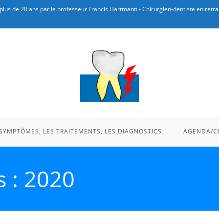
plus de 20 ans par le professeur Francis Hartmann - Chirurgien-dentiste en retrai
 SYMPTÔMES, LES TRAITEMENTS, LES DIAGNOSTICS
AGENDA/C
s : 2020