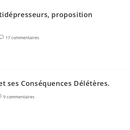
tidépresseurs, proposition
Commentaires
17 commentaires
de
la
publication :
 et ses Conséquences Délétères.
ommentaires
9 commentaires
e
blication :