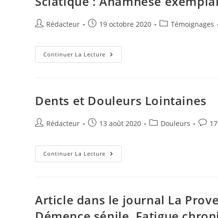
Sciatique : Anamnèse exempla
Sanitaires
Et
Du
Bruxisme
Auteur/autrice
Publication
Post
Rédacteur
19 octobre 2020
Témoignages
de
publiée :
category:
la
publication :
Sciatique
Continuer La Lecture
:
Anamnèse
Exemplaire
D’un
Médecin
Dents et Douleurs Lointaines
Auteur/autrice
Publication
Post
Comme
Rédacteur
13 août 2020
Douleurs
17
de
publiée :
category:
de
la
la
publication :
Dents
public
Continuer La Lecture
Et
Douleurs
Lointaines
Article dans le journal La Prov
Démence sénile, Fatigue chron