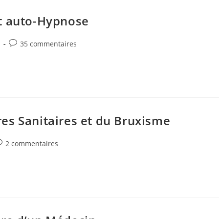
et auto-Hypnose
Commentaires
s
35 commentaires
de
la
publication :
es Sanitaires et du Bruxisme
ommentaires
2 commentaires
e
blication :