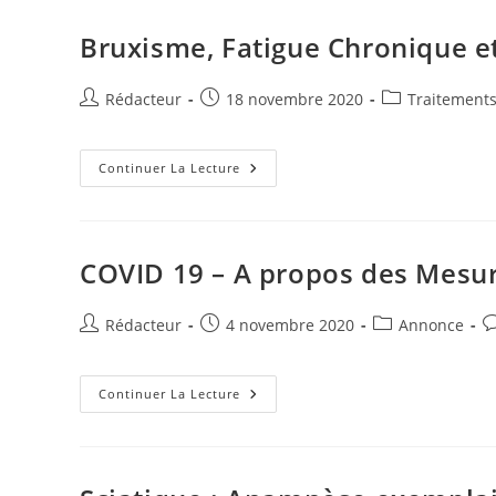
Dents
Et
Ses
Bruxisme, Fatigue Chronique 
Conséquences
Délétères.
Auteur/autrice
Publication
Post
Rédacteur
18 novembre 2020
Traitement
de
publiée :
category:
la
publication :
Bruxisme,
Continuer La Lecture
Fatigue
Chronique
Et
Auto-
Hypnose
COVID 19 – A propos des Mesur
Auteur/autrice
Publication
Post
C
Rédacteur
4 novembre 2020
Annonce
de
publiée :
category:
d
la
la
publication :
COVID
pu
Continuer La Lecture
19
–
A
Propos
Des
Mesures