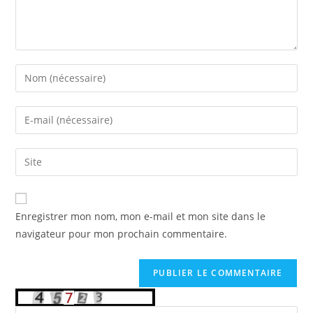
Enter
your
name
Enter
or
your
username
email
Saisir
to
address
l’URL
comment
to
de
comment
votre
Enregistrer mon nom, mon e-mail et mon site dans le
site
navigateur pour mon prochain commentaire.
(facultatif)