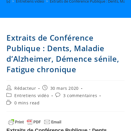
>
Entretiens vidéo
>
Extraits de Conférence Publique : Dents, Malad
Extraits de Conférence
Publique : Dents, Maladie
d’Alzheimer, Démence sénile,
Fatigue chronique
Auteur/autrice
Publication
Rédacteur
30 mars 2020
de
publiée :
Post
Commentaires
Entretiens vidéo
3 commentaires
la
category:
de
Temps
0 mins read
publication :
la
de
publication :
lecture :
Extraits de Conférence Publique : Dents,