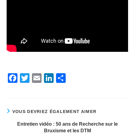
F
T
E
Li
P
a
w
m
n
ar
c
itt
ai
k
ta
e
er
l
e
g
VOUS DEVRIEZ ÉGALEMENT AIMER
b
dI
er
o
n
Entretien vidéo : 50 ans de Recherche sur le
Bruxisme et les DTM