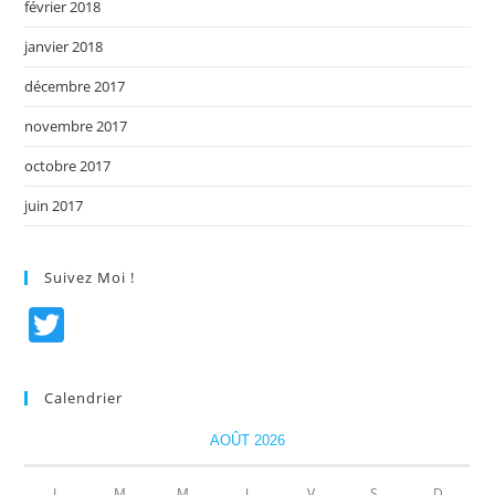
février 2018
janvier 2018
décembre 2017
novembre 2017
octobre 2017
juin 2017
Suivez Moi !
T
w
itt
Calendrier
er
AOÛT 2026
L
M
M
J
V
S
D