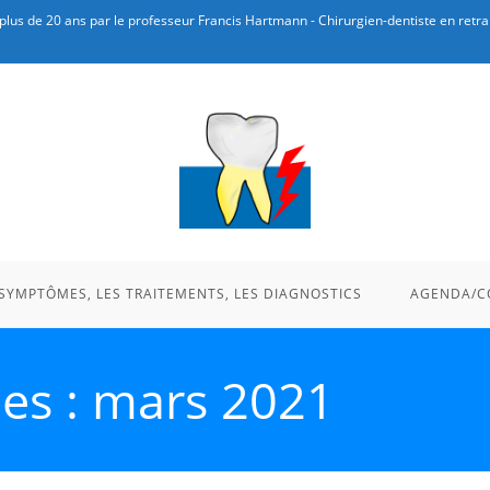
plus de 20 ans par le professeur Francis Hartmann - Chirurgien-dentiste en retrai
 SYMPTÔMES, LES TRAITEMENTS, LES DIAGNOSTICS
AGENDA/C
es : mars 2021