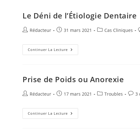
I
g
Le Déni de l’Étiologie Dentaire
n
e
r
Auteur/autrice
Publication
Post
Rédacteur
31 mars 2021
Cas Cliniques
de
publiée :
category:
la
l
publication :
Le
p
Continuer La Lecture
Déni
De
L’Étiologie
Dentaire
Prise de Poids ou Anorexie
Auteur/autrice
Publication
Post
Comm
Rédacteur
17 mars 2021
Troubles
3
de
publiée :
category:
de
la
la
publication :
Prise
public
Continuer La Lecture
De
Poids
Ou
Anorexie