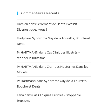
Commentaires Récents
Damien
dans
Serrement de Dents Excessif :
Diagnostiquez-vous !
Hadj
dans
Syndrome Guy de la Tourette, Bouche et
Dents
Pr HARTMANN
dans
Cas Cliniques Illustrés –
stopper le bruxisme
Pr HARTMANN
dans
Crampes Nocturnes Dans les
Mollets
Pr Hartmann
dans
Syndrome Guy de la Tourette,
Bouche et Dents
Léna
dans
Cas Cliniques Illustrés – stopper le
bruxisme