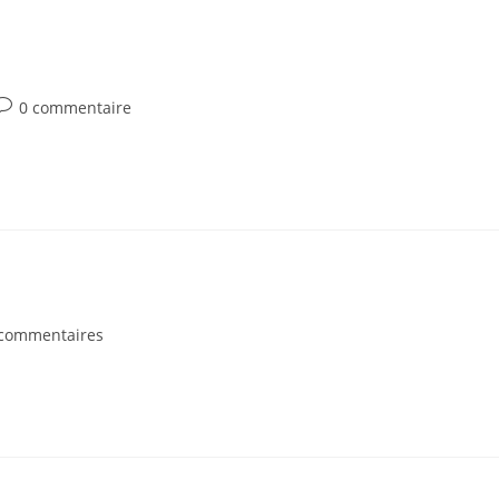
Commentaires
0 commentaire
de
a
ublication :
entaires
 commentaires
ation :