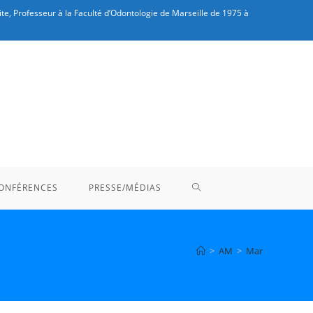
te, Professeur à la Faculté d’Odontologie de Marseille de 1975 à
TOGGLE
ONFÉRENCES
PRESSE/MÉDIAS
WEBSITE
>
AM
>
Mar
SEARCH