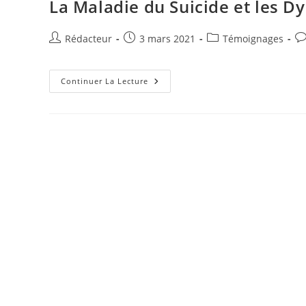
La Maladie du Suicide et les 
Auteur/autrice
Publication
Post
Co
Rédacteur
3 mars 2021
Témoignages
de
publiée :
category:
de
la
la
publication :
La
pu
Continuer La Lecture
Maladie
Du
Suicide
Et
Les
Dysfonctions
Temporo
Mandibulaires