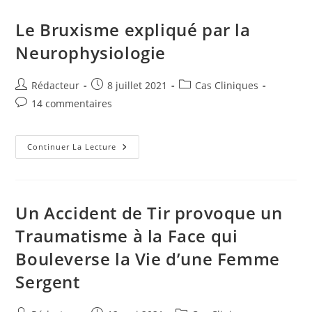
Le Bruxisme expliqué par la
Neurophysiologie
Auteur/autrice
Publication
Post
Rédacteur
8 juillet 2021
Cas Cliniques
de
publiée :
category:
Commentaires
14 commentaires
la
de
publication :
la
publication :
Le
Continuer La Lecture
Bruxisme
Expliqué
Par
La
Neurophysiologie
Un Accident de Tir provoque un
Traumatisme à la Face qui
Bouleverse la Vie d’une Femme
Sergent