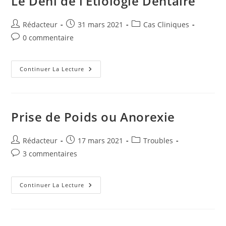
Le Déni de l’Étiologie Dentaire
Auteur/autrice
Publication
Post
Rédacteur
31 mars 2021
Cas Cliniques
de
publiée :
category:
Commentaires
0 commentaire
la
de
publication :
la
publication :
Le
Continuer La Lecture
Déni
De
L’Étiologie
Dentaire
Prise de Poids ou Anorexie
Auteur/autrice
Publication
Post
Rédacteur
17 mars 2021
Troubles
de
publiée :
category:
Commentaires
3 commentaires
la
de
publication :
la
publication :
Prise
Continuer La Lecture
De
Poids
Ou
Anorexie