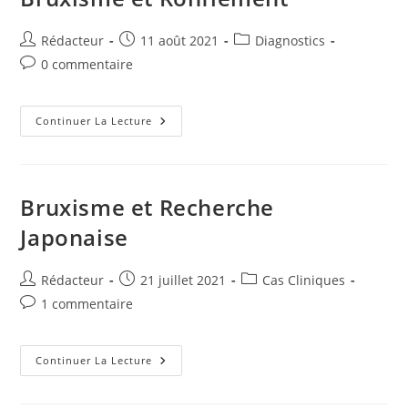
Auteur/autrice
Publication
Post
Rédacteur
11 août 2021
Diagnostics
de
publiée :
category:
Commentaires
0 commentaire
la
de
publication :
la
publication :
Bruxisme
Continuer La Lecture
Et
Ronflement
Bruxisme et Recherche
Japonaise
Auteur/autrice
Publication
Post
Rédacteur
21 juillet 2021
Cas Cliniques
de
publiée :
category:
Commentaires
1 commentaire
la
de
publication :
la
publication :
Bruxisme
Continuer La Lecture
Et
Recherche
Japonaise