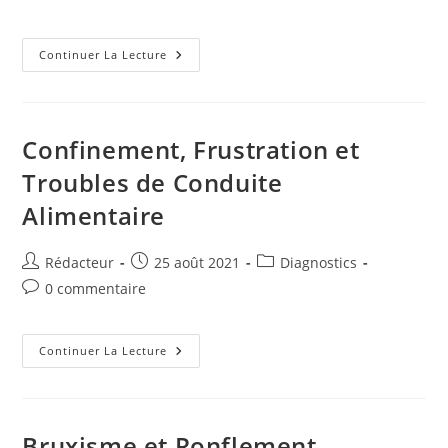
la
de
publication :
la
publication :
Lettre
Continuer La Lecture
Ouverte
Au
Président
De
La
République
Confinement, Frustration et
Emmanuel
Macron
Troubles de Conduite
Et
Son
Alimentaire
Épouse
Auteur/autrice
Publication
Post
Rédacteur
25 août 2021
Diagnostics
de
publiée :
category:
Commentaires
0 commentaire
la
de
publication :
la
publication :
Confinement,
Continuer La Lecture
Frustration
Et
Troubles
De
Conduite
Alimentaire
Bruxisme et Ronflement