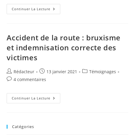
publication :
la
publication :
Les
Continuer La Lecture
1000
Effets
Inattendus
Du
Bruxisme
Accident de la route : bruxisme
et indemnisation correcte des
victimes
Auteur/autrice
Publication
Post
Rédacteur
13 janvier 2021
Témoignages
de
publiée :
category:
Commentaires
4 commentaires
la
de
publication :
la
publication :
Accident
Continuer La Lecture
De
La
Route
:
Bruxisme
Et
Catégories
Indemnisation
Correcte