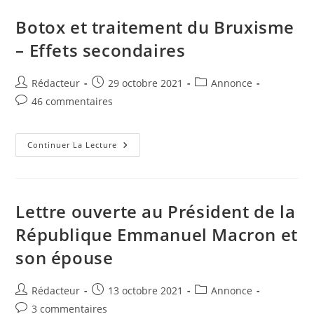
Stress
Et
Botox et traitement du Bruxisme
Des
Performances
– Effets secondaires
Professionnelles
Auteur/autrice
Publication
Post
Rédacteur
29 octobre 2021
Annonce
de
publiée :
category:
Commentaires
46 commentaires
la
de
publication :
la
publication :
Botox
Continuer La Lecture
Et
Traitement
Du
Bruxisme
–
Effets
Lettre ouverte au Président de la
Secondaires
République Emmanuel Macron et
son épouse
Auteur/autrice
Publication
Post
Rédacteur
13 octobre 2021
Annonce
de
publiée :
category:
Commentaires
3 commentaires