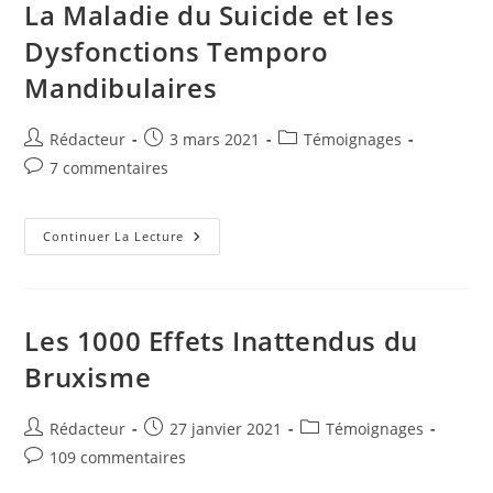
La Maladie du Suicide et les
Dysfonctions Temporo
Mandibulaires
Auteur/autrice
Publication
Post
Rédacteur
3 mars 2021
Témoignages
de
publiée :
category:
Commentaires
7 commentaires
la
de
publication :
la
publication :
La
Continuer La Lecture
Maladie
Du
Suicide
Et
Les
Dysfonctions
Les 1000 Effets Inattendus du
Temporo
Mandibulaires
Bruxisme
Auteur/autrice
Publication
Post
Rédacteur
27 janvier 2021
Témoignages
de
publiée :
category:
Commentaires
109 commentaires
la
de