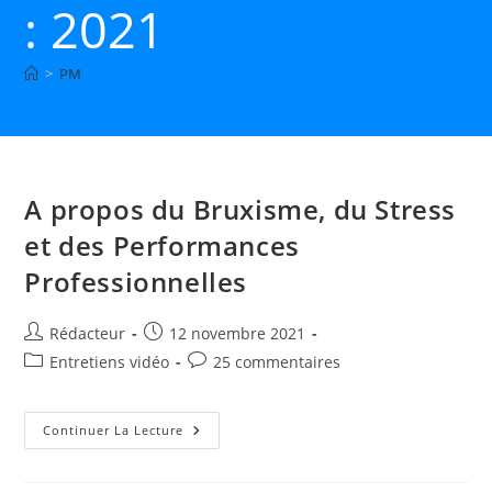
: 2021
>
PM
A propos du Bruxisme, du Stress
et des Performances
Professionnelles
Auteur/autrice
Publication
Rédacteur
12 novembre 2021
de
publiée :
Post
Commentaires
Entretiens vidéo
25 commentaires
la
category:
de
publication :
la
A
publication :
Continuer La Lecture
Propos
Du
Bruxisme,
Du