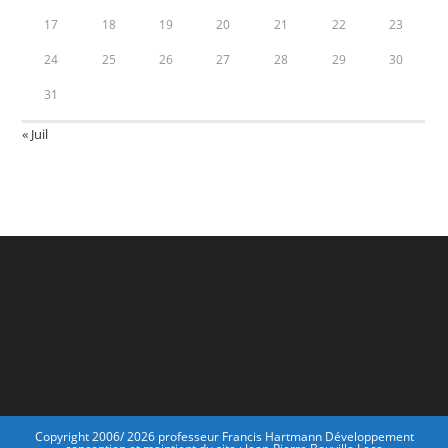
17
18
19
20
21
22
23
24
25
26
27
28
29
30
31
« Juil
Copyright 2006/ 2026 professeur Francis Hartmann Développement