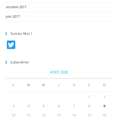
octobre 2017
juin 2017
Suivez Moi !
T
w
itt
Calendrier
er
AOÛT 2026
L
M
M
J
V
S
D
1
2
3
4
5
6
7
8
9
10
11
12
13
14
15
16