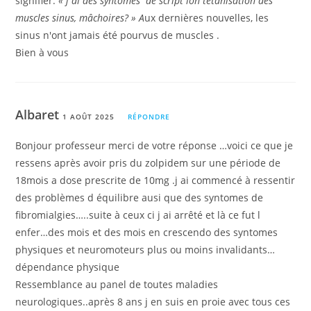
signifier:
« j ai des syntomes de script ion tetanisation des
muscles sinus, mâchoires? » A
ux dernières nouvelles, les
sinus n'ont jamais été pourvus de muscles .
Bien à vous
Albaret
1 AOÛT 2025
RÉPONDRE
Bonjour professeur merci de votre réponse …voici ce que je
ressens après avoir pris du zolpidem sur une période de
18mois a dose prescrite de 10mg .j ai commencé à ressentir
des problèmes d équilibre ausi que des syntomes de
fibromialgies…..suite à ceux ci j ai arrêté et là ce fut l
enfer…des mois et des mois en crescendo des syntomes
physiques et neuromoteurs plus ou moins invalidants…
dépendance physique
Ressemblance au panel de toutes maladies
neurologiques..après 8 ans j en suis en proie avec tous ces