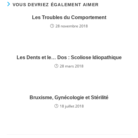
VOUS DEVRIEZ ÉGALEMENT AIMER
b
dI
er
o
n
Les Troubles du Comportement
o
28 novembre 2018
k
Les Dents et le… Dos : Scoliose Idiopathique
28 mars 2018
Bruxisme, Gynécologie et Stérilité
18 juillet 2018