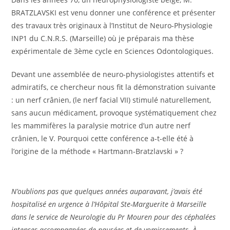
BRATZLAVSKI est venu donner une conférence et présenter
des travaux très originaux à l’Institut de Neuro-Physiologie
INP1 du C.N.R.S. (Marseille) où je préparais ma thèse
expérimentale de 3ème cycle en Sciences Odontologiques.
Devant une assemblée de neuro-physiologistes attentifs et
admiratifs, ce chercheur nous fit la démonstration suivante
: un nerf crânien, (le nerf facial VII) stimulé naturellement,
sans aucun médicament, provoque systématiquement chez
les mammifères la paralysie motrice d’un autre nerf
crânien, le V. Pourquoi cette conférence a-t-elle été à
l’origine de la méthode « Hartmann-Bratzlavski » ?
N’oublions pas que quelques années auparavant, j’avais été
hospitalisé en urgence à l’Hôpital Ste-Marguerite à Marseille
dans le service de Neurologie du Pr Mouren pour des céphalées
intenses accompagnées de nausées et de vomissements. À