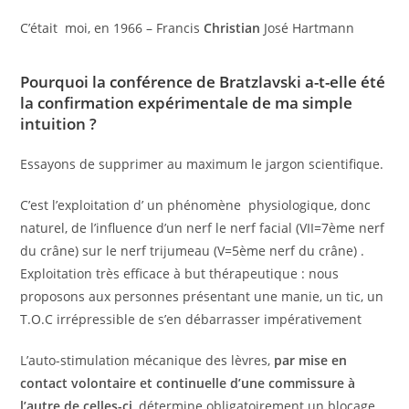
C’était moi, en 1966 – Francis
Christian
José Hartmann
Pourquoi la conférence de Bratzlavski a-t-elle été
la confirmation expérimentale de ma simple
intuition ?
Essayons de supprimer au maximum le jargon scientifique.
C’est l’exploitation d’ un phénomène physiologique, donc
naturel, de l’influence d’un nerf le nerf facial (VII=7ème nerf
du crâne) sur le nerf trijumeau (V=5ème nerf du crâne) .
Exploitation très efficace à but thérapeutique : nous
proposons aux personnes présentant une manie, un tic, un
T.O.C irrépressible de s’en débarrasser impérativement
L’auto-stimulation mécanique des lèvres,
par mise en
contact volontaire et continuelle d’une commissure à
l’autre de celles-ci
, détermine obligatoirement un blocage