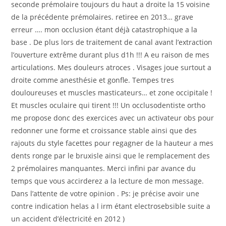
seconde prémolaire toujours du haut a droite la 15 voisine
de la précédente prémolaires. retiree en 2013… grave
erreur …. mon occlusion étant déjà catastrophique a la
base . De plus lors de traitement de canal avant l’extraction
l’ouverture extrême durant plus d1h !!! A eu raison de mes
articulations. Mes douleurs atroces . Visages joue surtout a
droite comme anesthésie et gonfle. Tempes tres
douloureuses et muscles masticateurs… et zone occipitale !
Et muscles oculaire qui tirent !!! Un occlusodentiste ortho
me propose donc des exercices avec un activateur obs pour
redonner une forme et croissance stable ainsi que des
rajouts du style facettes pour regagner de la hauteur a mes
dents ronge par le bruxisle ainsi que le remplacement des
2 prémolaires manquantes. Merci infini par avance du
temps que vous accirderez a la lecture de mon message.
Dans l’attente de votre opinion . Ps: je précise avoir une
contre indication helas a l irm étant electrosebsible suite a
un accident d’électricité en 2012 )