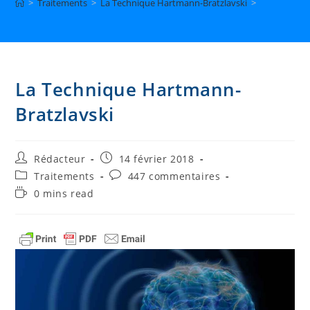
>
Traitements
>
La Technique Hartmann-Bratzlavski
>
La Technique Hartmann-
Bratzlavski
Auteur/autrice
Publication
Rédacteur
14 février 2018
de
publiée :
Post
Commentaires
Traitements
447 commentaires
la
category:
de
Temps
0 mins read
publication :
la
de
publication :
lecture :