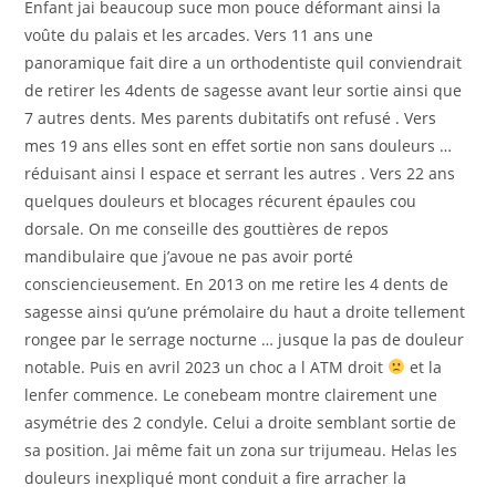
Enfant jai beaucoup suce mon pouce déformant ainsi la
voûte du palais et les arcades. Vers 11 ans une
panoramique fait dire a un orthodentiste quil conviendrait
de retirer les 4dents de sagesse avant leur sortie ainsi que
7 autres dents. Mes parents dubitatifs ont refusé . Vers
mes 19 ans elles sont en effet sortie non sans douleurs …
réduisant ainsi l espace et serrant les autres . Vers 22 ans
quelques douleurs et blocages récurent épaules cou
dorsale. On me conseille des gouttières de repos
mandibulaire que j’avoue ne pas avoir porté
consciencieusement. En 2013 on me retire les 4 dents de
sagesse ainsi qu’une prémolaire du haut a droite tellement
rongee par le serrage nocturne … jusque la pas de douleur
notable. Puis en avril 2023 un choc a l ATM droit
et la
lenfer commence. Le conebeam montre clairement une
asymétrie des 2 condyle. Celui a droite semblant sortie de
sa position. Jai même fait un zona sur trijumeau. Helas les
douleurs inexpliqué mont conduit a fire arracher la