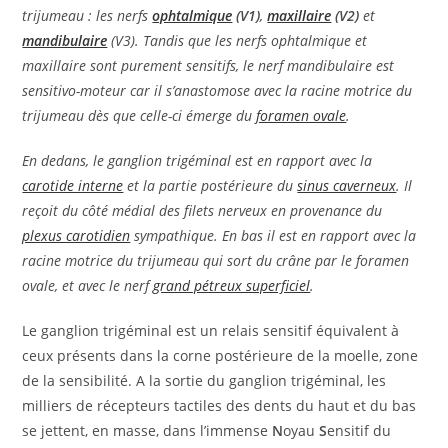
trijumeau : les nerfs
ophtalmique
(V1)
,
maxillaire
(V2)
et
mandibulaire
(V3). Tandis que les nerfs ophtalmique et
maxillaire sont purement sensitifs, le nerf mandibulaire est
sensitivo-moteur car il s’anastomose avec la racine motrice du
trijumeau dès que celle-ci émerge du
foramen ovale
.
En dedans, le ganglion trigéminal est en rapport avec la
carotide interne
et la partie postérieure du
sinus caverneux
. Il
reçoit du côté médial des filets nerveux en provenance du
plexus carotidien
sympathique. En bas il est en rapport avec la
racine motrice du trijumeau qui sort du crâne par le foramen
ovale, et avec le nerf
grand pétreux superficiel
.
Le ganglion trigéminal est un relais sensitif équivalent à
ceux présents dans la corne postérieure de la moelle, zone
de la sensibilité. A la sortie du ganglion trigéminal, les
milliers de récepteurs tactiles des dents du haut et du bas
se jettent, en masse, dans l’immense
N
oyau
S
ensitif du