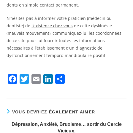
dents en simple contact permanent.
N’hésitez-pas à informer votre praticien (médecin ou
dentiste) de
l’existence chez vous
de cette dyskinésie
(mauvais mouvement), communiquez-lui les coordonnées
de ce site pour lui fournir toutes les informations
nécessaires à l’établissement d’un diagnostic de
dysfonctionnement temporo-mandibulaire positif.
F
T
E
Li
P
a
w
m
n
ar
c
itt
ai
k
ta
e
er
l
e
g
VOUS DEVRIEZ ÉGALEMENT AIMER
b
dI
er
o
n
Dépression, Anxiété, Bruxisme… sortir du Cercle
Vicieux.