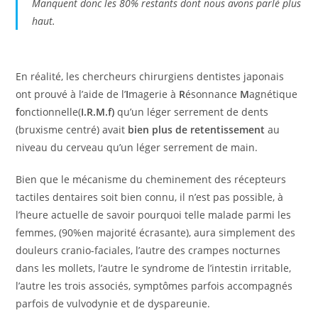
Manquent donc les 80% restants dont nous avons parlé plus
haut.
En réalité, les chercheurs chirurgiens dentistes japonais
ont prouvé à l’aide de l’
I
magerie à
R
ésonnance
M
agnétique
f
onctionnelle(
I.R.M.f)
qu’un léger serrement de dents
(bruxisme centré) avait
bien plus de retentissement
au
niveau du cerveau qu’un léger serrement de main.
Bien que le mécanisme du cheminement des récepteurs
tactiles dentaires soit bien connu, il n’est pas possible, à
l’heure actuelle de savoir pourquoi telle malade parmi les
femmes, (90%en majorité écrasante), aura simplement des
douleurs cranio-faciales, l’autre des crampes nocturnes
dans les mollets, l’autre le syndrome de l’intestin irritable,
l’autre les trois associés, symptômes parfois accompagnés
parfois de vulvodynie et de dyspareunie.