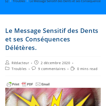
>
Troubles
>
Le Message Sensitif des Dents et ses Conséquences Dé
Le Message Sensitif des Dents
et ses Conséquences
Délétères.
Auteur/autrice
Publication
Rédacteur
2 décembre 2020
de
publiée :
Post
Commentaires
Temps
Troubles
9 commentaires
0 mins read
la
category:
de
de
publication :
la
lecture :
publication :