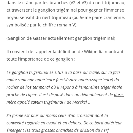
dans le crâne par les branches (V2 et V3) du nerf trijumeau,
et traversent le ganglion trigéminal pour gagner l’immense
noyau sensitif du nerf trijumeau (ou 5ème paire cranienne,
symbolisée par le chiffre romain
V
).
(Ganglion de Gasser actuellement ganglion trigéminal)
Il convient de rappeler la définition de Wikipedia montrant
toute l’importance de ce ganglion :
Le ganglion trigéminal se situe à la base du crâne, sur la face
endocranienne antérieure (c’est-à-dire antéro-supérieure) du
rocher de l’
os temporal
où il répond à l’empreinte trigéminale
proche de l’apex. Il est disposé dans un dédoublement de
dure-
mère
appelé
cavum trigéminal
( de Merckel ).
Sa forme est plus ou moins celle d’un croissant dont la
convexité regarde en avant et en dehors. De ce bord antérieur
émergent les trois grosses branches de division du nerf