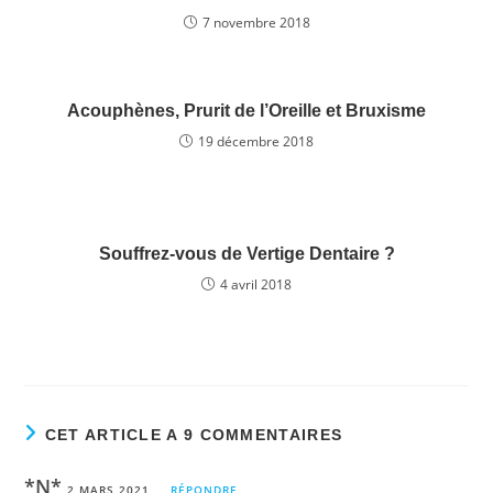
o
7 novembre 2018
k
Acouphènes, Prurit de l’Oreille et Bruxisme
19 décembre 2018
Souffrez-vous de Vertige Dentaire ?
4 avril 2018
CET ARTICLE A 9 COMMENTAIRES
*N*
2 MARS 2021
RÉPONDRE