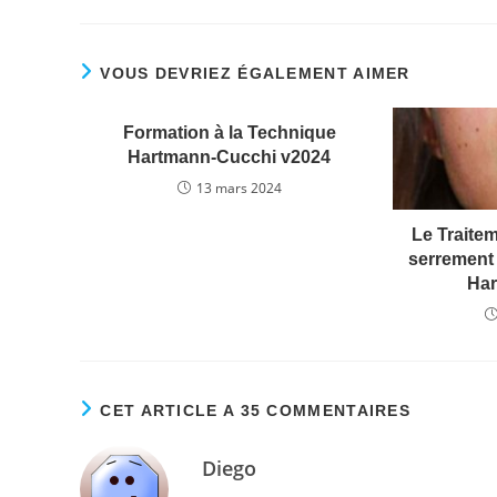
c
itt
ai
k
ta
e
er
l
e
g
VOUS DEVRIEZ ÉGALEMENT AIMER
b
dI
er
o
n
Formation à la Technique
o
Hartmann-Cucchi v2024
k
13 mars 2024
Le Traite
serrement
Ha
CET ARTICLE A 35 COMMENTAIRES
Diego