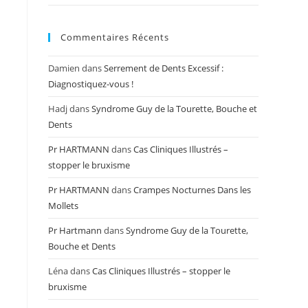
Commentaires Récents
Damien
dans
Serrement de Dents Excessif :
Diagnostiquez-vous !
Hadj
dans
Syndrome Guy de la Tourette, Bouche et
Dents
Pr HARTMANN
dans
Cas Cliniques Illustrés –
stopper le bruxisme
Pr HARTMANN
dans
Crampes Nocturnes Dans les
Mollets
Pr Hartmann
dans
Syndrome Guy de la Tourette,
Bouche et Dents
Léna
dans
Cas Cliniques Illustrés – stopper le
bruxisme