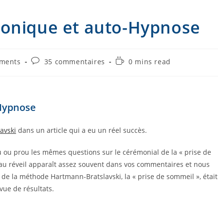
ronique et auto-Hypnose
Commentaires
Temps
ements
35 commentaires
0 mins read
de
de
la
lecture :
publication :
-Hypnose
avski
dans un article qui a eu un réel succès.
 ou prou les mêmes questions sur le cérémonial de la « prise de
au réveil apparaît assez souvent dans vos commentaires et nous
e la méthode Hartmann-Bratslavski, la « prise de sommeil », était
rvue de résultats.