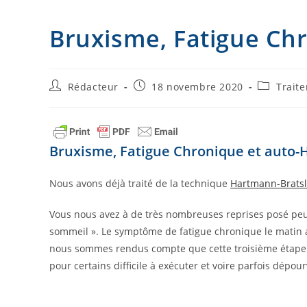
I
g
Bruxisme, Fatigue Ch
n
e
r
Auteur/autrice
Publication
Post
Rédacteur
18 novembre 2020
Trait
de
publiée :
category:
la
publication :
Bruxisme, Fatigue Chronique et auto
Nous avons déjà traité de la technique
Hartmann-Bratsl
Vous nous avez à de très nombreuses reprises posé peu
sommeil ». Le symptôme de fatigue chronique le matin 
nous sommes rendus compte que cette troisième étape d
pour certains difficile à exécuter et voire parfois dépou