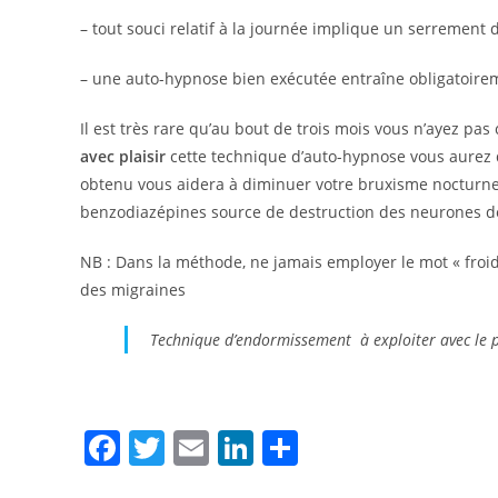
– tout souci relatif à la journée implique un serrement 
– une auto-hypnose bien exécutée entraîne obligatoirem
Il est très rare qu’au bout de trois mois vous n’ayez pas
avec plaisir
cette technique d’auto-hypnose vous aurez d
obtenu vous aidera à diminuer votre bruxisme nocturne
benzodiazépines source de destruction des neurones de 
NB : Dans la méthode, ne jamais employer le mot « froid 
des migraines
Technique d’endormissement à exploiter avec le pl
F
T
E
Li
P
a
w
m
n
ar