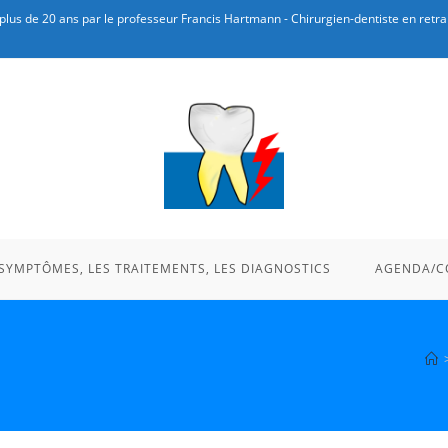
plus de 20 ans par le professeur Francis Hartmann - Chirurgien-dentiste en retrai
 SYMPTÔMES, LES TRAITEMENTS, LES DIAGNOSTICS
AGENDA/C