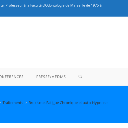
te, Professeur à la Faculté d’Odontologie de Marseille de 1975 à
TOGGLE
ONFÉRENCES
PRESSE/MÉDIAS
WEBSITE
>
Traitements
>
Bruxisme, Fatigue Chronique et auto-Hypnose
SEARCH