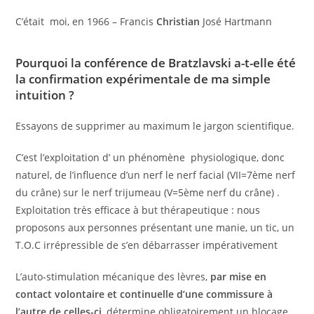
C’était moi, en 1966 – Francis
Christian
José Hartmann
Pourquoi la conférence de Bratzlavski a-t-elle été
la confirmation expérimentale de ma simple
intuition ?
Essayons de supprimer au maximum le jargon scientifique.
C’est l’exploitation d’ un phénomène physiologique, donc
naturel, de l’influence d’un nerf le nerf facial (VII=7ème nerf
du crâne) sur le nerf trijumeau (V=5ème nerf du crâne) .
Exploitation très efficace à but thérapeutique : nous
proposons aux personnes présentant une manie, un tic, un
T.O.C irrépressible de s’en débarrasser impérativement
L’auto-stimulation mécanique des lèvres,
par mise en
contact volontaire et continuelle d’une commissure à
l’autre de celles-ci
, détermine obligatoirement un blocage