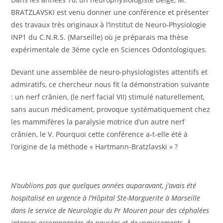
BRATZLAVSKI est venu donner une conférence et présenter
des travaux très originaux à l’Institut de Neuro-Physiologie
INP1 du C.N.R.S. (Marseille) où je préparais ma thèse
expérimentale de 3ème cycle en Sciences Odontologiques.
Devant une assemblée de neuro-physiologistes attentifs et
admiratifs, ce chercheur nous fit la démonstration suivante
: un nerf crânien, (le nerf facial VII) stimulé naturellement,
sans aucun médicament, provoque systématiquement chez
les mammifères la paralysie motrice d’un autre nerf
crânien, le V. Pourquoi cette conférence a-t-elle été à
l’origine de la méthode « Hartmann-Bratzlavski » ?
N’oublions pas que quelques années auparavant, j’avais été
hospitalisé en urgence à l’Hôpital Ste-Marguerite à Marseille
dans le service de Neurologie du Pr Mouren pour des céphalées
intenses accompagnées de nausées et de vomissements. À