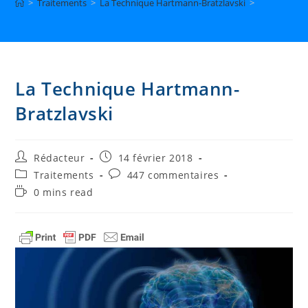
>
Traitements
>
La Technique Hartmann-Bratzlavski
>
La Technique Hartmann-
Bratzlavski
Auteur/autrice
Publication
Rédacteur
14 février 2018
de
publiée :
Post
Commentaires
Traitements
447 commentaires
la
category:
de
Temps
0 mins read
publication :
la
de
publication :
lecture :