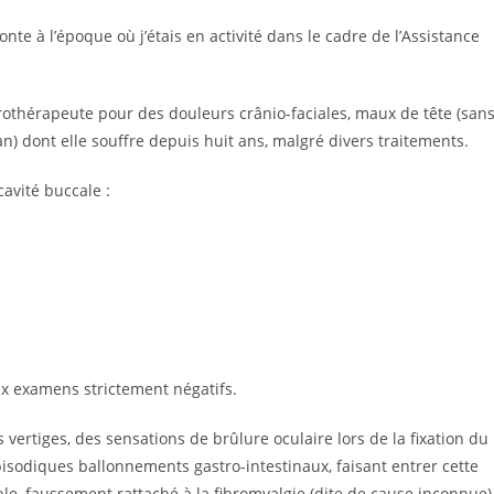
nte à l’époque où j’étais en activité dans le cadre de l’Assistance
rothérapeute pour des douleurs crânio-faciales, maux de tête (san
n) dont elle souffre depuis huit ans, malgré divers traitements.
cavité buccale :
x examens strictement négatifs.
ertiges, des sensations de brûlure oculaire lors de la fixation du
épisodiques ballonnements gastro-intestinaux, faisant entrer cette
ble, faussement rattaché à la fibromyalgie (dite de cause inconnue)