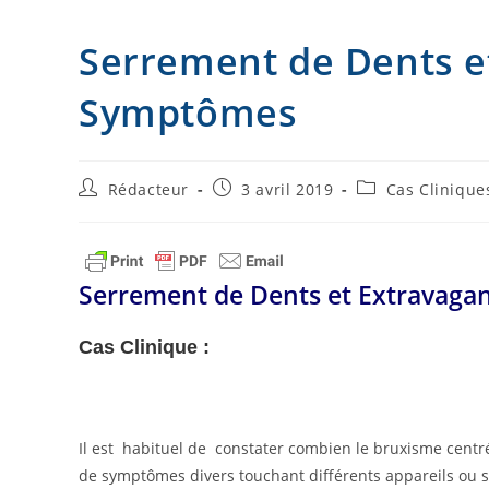
I
g
Serrement de Dents e
n
e
Symptômes
r
Auteur/autrice
Publication
Post
Rédacteur
3 avril 2019
Cas Clinique
de
publiée :
category:
la
publication :
Serrement de Dents et Extravag
Cas Clinique :
Il est habituel de constater combien le bruxisme centr
de symptômes divers touchant différents appareils ou 