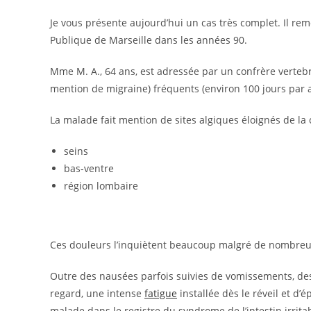
Je vous présente aujourd’hui un cas très complet. Il remo
Publique de Marseille dans les années 90.
Mme M. A., 64 ans, est adressée par un confrère verteb
mention de migraine) fréquents (environ 100 jours par a
La malade fait mention de sites algiques éloignés de la 
seins
bas-ventre
région lombaire
Ces douleurs l’inquiètent beaucoup malgré de nombreu
Outre des nausées parfois suivies de vomissements, des v
regard, une intense
fatigue
installée dès le réveil et d’
malade dans le registre du syndrome de l’intestin irrita