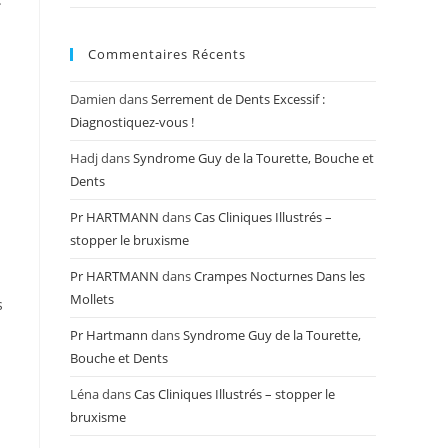
Commentaires Récents
Damien
dans
Serrement de Dents Excessif :
Diagnostiquez-vous !
Hadj
dans
Syndrome Guy de la Tourette, Bouche et
Dents
Pr HARTMANN
dans
Cas Cliniques Illustrés –
stopper le bruxisme
Pr HARTMANN
dans
Crampes Nocturnes Dans les
Mollets
s
Pr Hartmann
dans
Syndrome Guy de la Tourette,
Bouche et Dents
Léna
dans
Cas Cliniques Illustrés – stopper le
bruxisme