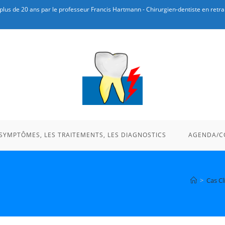
plus de 20 ans par le professeur Francis Hartmann - Chirurgien-dentiste en retrai
 SYMPTÔMES, LES TRAITEMENTS, LES DIAGNOSTICS
AGENDA/C
>
Cas Cl