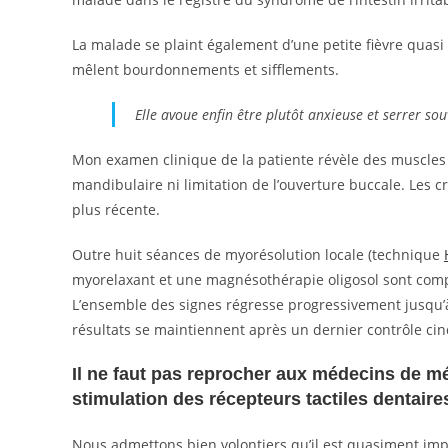
La malade se plaint également d’une petite fièvre quas
mêlent bourdonnements et sifflements.
Elle avoue enfin être plutôt anxieuse et serrer so
Mon examen clinique de la patiente révèle des muscles 
mandibulaire ni limitation de l’ouverture buccale. Les 
plus récente.
Outre huit séances de myorésolution locale (technique
myorelaxant et une magnésothérapie oligosol sont com
L’ensemble des signes régresse progressivement jusqu’à d
résultats se maintiennent après un dernier contrôle cin
Il ne faut pas reprocher aux médecins de m
stimulation des récepteurs tactiles dentaire
Nous admettons bien volontiers qu’il est quasiment impos