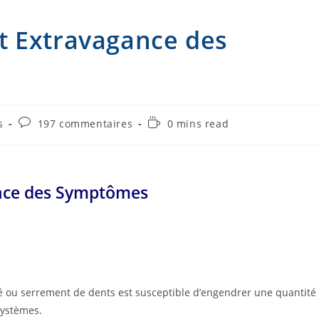
t Extravagance des
Commentaires
Temps
s
197 commentaires
0 mins read
de
de
la
lecture :
publication :
ance des Symptômes
é ou serrement de dents est susceptible d’engendrer une quantité
systèmes.