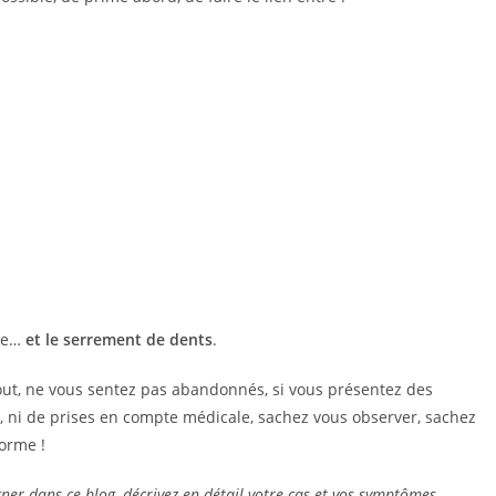
nte…
et le serrement de dents
.
tout, ne vous sentez pas abandonnés, si vous présentez des
s, ni de prises en compte médicale, sachez vous observer, sachez
orme !
ner dans ce blog, décrivez en détail votre cas et vos symptômes