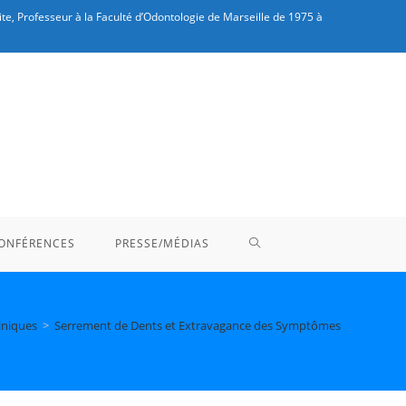
te, Professeur à la Faculté d’Odontologie de Marseille de 1975 à
TOGGLE
ONFÉRENCES
PRESSE/MÉDIAS
WEBSITE
iniques
>
Serrement de Dents et Extravagance des Symptômes
SEARCH