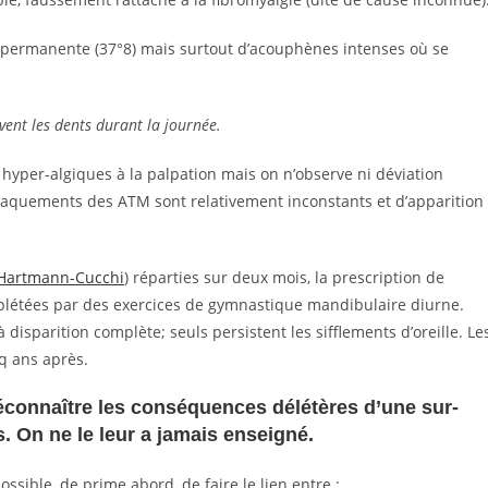
i permanente (37°8) mais surtout d’acouphènes intenses où se
uvent les dents durant la journée.
hyper-algiques à la palpation mais on n’observe ni déviation
craquements des ATM sont relativement inconstants et d’apparition
Hartmann-Cucchi
) réparties sur deux mois, la prescription de
plétées par des exercices de gymnastique mandibulaire diurne.
isparition complète; seuls persistent les sifflements d’oreille. Le
q ans après.
éconnaître les conséquences délétères d’une sur-
s. On ne le leur a jamais enseigné.
sible, de prime abord, de faire le lien entre :