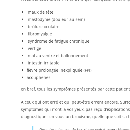
maux de tête
mastodynie (douleur au sein)
brûlure oculaire
fibromyalgie
syndrome de fatigue chronique
vertige
mal au ventre et ballonnement
intestin irritable
fièvre prolongée inexpliquée (FPI)
acouphènes
en bref, tous les symptômes présentés par cette patie
A ceux qui ont erré et qui peut-être errent encore. Sur
symptômes qui n’ont, à vos yeux, pas reçu d’explication
diagnostiquer en vous un bruxisme, quelle que soit sa f
Dans tous les cas de bruxisme avéré, venez témoig