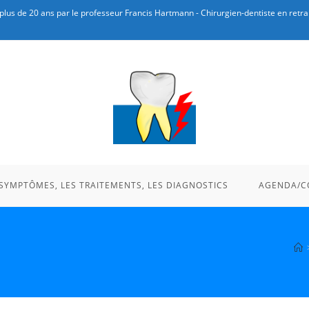
plus de 20 ans par le professeur Francis Hartmann - Chirurgien-dentiste en retrai
 SYMPTÔMES, LES TRAITEMENTS, LES DIAGNOSTICS
AGENDA/C