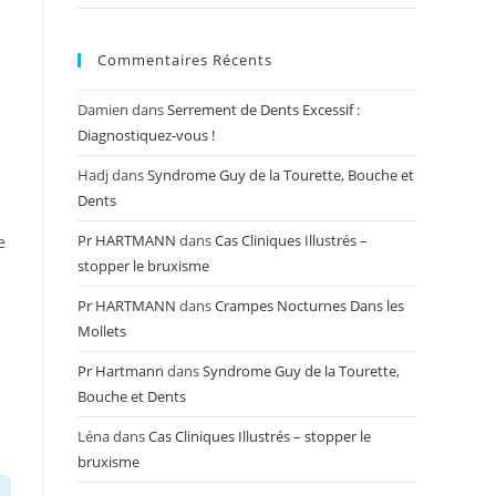
Commentaires Récents
Damien
dans
Serrement de Dents Excessif :
Diagnostiquez-vous !
Hadj
dans
Syndrome Guy de la Tourette, Bouche et
Dents
Pr HARTMANN
dans
Cas Cliniques Illustrés –
e
stopper le bruxisme
Pr HARTMANN
dans
Crampes Nocturnes Dans les
Mollets
Pr Hartmann
dans
Syndrome Guy de la Tourette,
Bouche et Dents
Léna
dans
Cas Cliniques Illustrés – stopper le
bruxisme