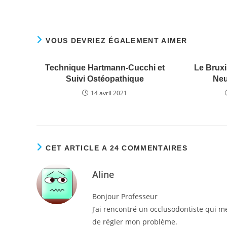
a
w
m
n
ar
c
itt
ai
k
ta
e
er
l
e
g
VOUS DEVRIEZ ÉGALEMENT AIMER
b
dI
er
o
n
Technique Hartmann-Cucchi et
Le Bruxi
o
Suivi Ostéopathique
Neu
k
14 avril 2021
CET ARTICLE A 24 COMMENTAIRES
Aline
Bonjour Professeur
J’ai rencontré un occlusodontiste qui m
de régler mon problème.