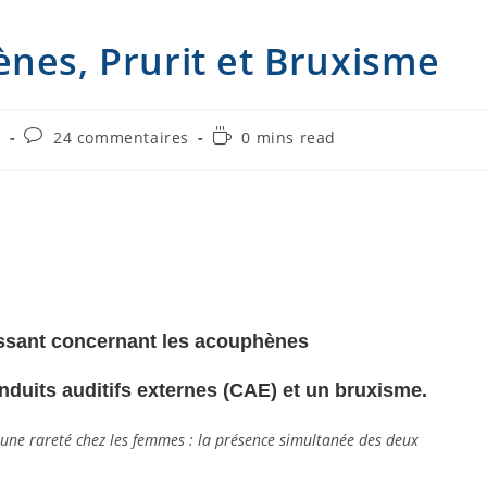
ènes, Prurit et Bruxisme
Commentaires
Temps
s
24 commentaires
0 mins read
de
de
la
lecture :
publication :
essant concernant les acouphènes
nduits auditifs externes (CAE) et un bruxisme.
e une rareté chez les femmes : la présence simultanée des deux