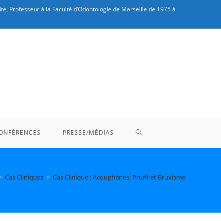
te, Professeur à la Faculté d’Odontologie de Marseille de 1975 à
TOGGLE
ONFÉRENCES
PRESSE/MÉDIAS
WEBSITE
>
Cas Cliniques
>
Cas Clinique : Acouphènes, Prurit et Bruxisme
SEARCH