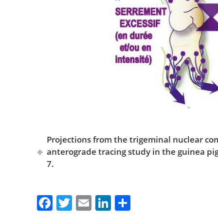
Projections from the trigeminal nuclear co
anterograde tracing study in the guinea pig.
7.
F
T
E
Li
P