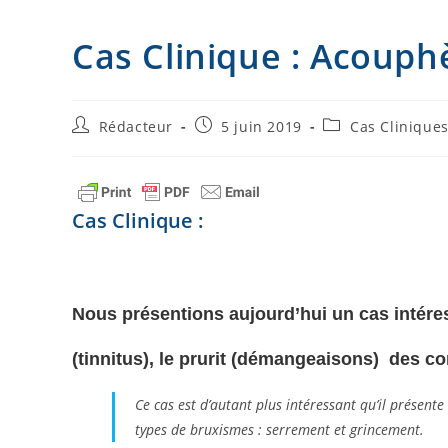
I
g
Cas Clinique : Acouph
n
e
r
Auteur/autrice
Publication
Post
Rédacteur
5 juin 2019
Cas Clinique
de
publiée :
category:
la
publication :
Cas Clinique :
Nous présentions aujourd’hui un cas intér
(tinnitus), le prurit (démangeaisons) des co
Ce cas est d’autant plus intéressant qu’il présent
types de bruxismes : serrement et grincement.