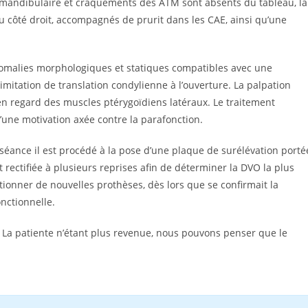
on mandibulaire et craquements des ATM sont absents du tableau, la
côté droit, accompagnés de prurit dans les CAE, ainsi qu’une
omalies morphologiques et statiques compatibles avec une
mitation de translation condylienne à l’ouverture. La palpation
 en regard des muscles ptérygoïdiens latéraux. Le traitement
’une motivation axée contre la parafonction.
 séance il est procédé à la pose d’une plaque de surélévation porté
 rectifiée à plusieurs reprises afin de déterminer la DVO la plus
tionner de nouvelles prothèses, dès lors que se confirmait la
nctionnelle.
l. La patiente n’étant plus revenue, nous pouvons penser que le