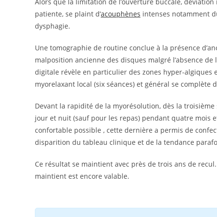
Alors que la limitation de l’ouverture buccale, déviati
patiente, se plaint d’
acouphènes
intenses notamment du 
dysphagie.
Une tomographie de routine conclue à la présence d’an
malposition ancienne des disques malgré l’absence de li
digitale révèle en particulier des zones hyper-algiques
myorelaxant local (six séances) et général se complète d
Devant la rapidité de la myorésolution, dès la troisième
jour et nuit (sauf pour les repas) pendant quatre mois et
confortable possible , cette dernière a permis de confec
disparition du tableau clinique et de la tendance parafo
Ce résultat se maintient avec près de trois ans de recu
maintient est encore valable.