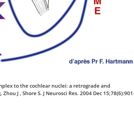
mplex to the cochlear nuclei: a retrograde and
 Zhou J , Shore S. J Neurosci Res. 2004 Dec 15;78(6):901