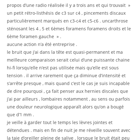
propos d’une radio réalisée il y a trois ans et qui trouvait »
un petit rétro-listhésis de c3 sur c4 , pincements discaux
particulièrement marqués en c3-c4 et c5-c6 . uncarthrose
sténosant les 4 , 5 et 6èmes foramens foramens droits et le
6ème foramen gauche » .
aucune action n’a été entreprise .
le bruit que j’ai dans la tête est quasi-permanent et ma
meilleure comparaison serait celui d’une puissante chaine
hi-fi lorsqu’elle n’est pas utilisée mais qu’elle est sous
tension . il arrive rarement que ça diminue d’intensité et
s’arrête presque , mais quand c’est le cas je suis incapable
de dire pourquoi , ça fait penser aux hernies discales que
j’ai par ailleurs , lombaires notamment , au sens ou parfois
une douleur neurologique apparaît alors qu’on a bougé
que d’1 mm .
je veille à garder tout le temps les lèvres jointes et
détendues . mais en fin de nuit je me réveille souvent avec
la taie d’oreiller pleine de salive . lorsque le bruit était peu