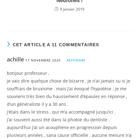
Neurones !
9 janvier 2019
CET ARTICLE A 11 COMMENTAIRES
achille
17 NOVEMBRE 2025
RÉPONDRE
bonjour professeur ,
je vais dire quelque chose de bizarre , je n’ai jamais su si je
souffrais de bruxisme . mais j’ai évoqué l’hypotèse ; je me
souviens très bien du haussement d’épaules en réponse ,
d’un généraliste il y a 30 ans .
j’étais dans le stress , qui m’a accompagné jusqu’ici .
j’ai souvent aussi été dans la phobie du dentiste .
aujourd’hui j’ai un acouphène en progression depuis
plusieurs années , sana cause officielle . aucune mesure n’a