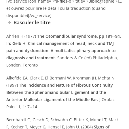
[vc_service icon_name= »fa-files-o » title= »Bibliographie »]…
et ouvrez pour lire le détail ou la traduction (quand
disponible)[/vc_service]
Basculer le titre
Ahrlen H (1977)
The Otomandibular syndrome. pp 181-­‐94.
In: Gelb H, Clinical management of head, neck and TMJ
pain and dysfunction: A multi-­‐disciplinary approach to
diagnosis and treatment.
Sanders & Co (ed) Philadelphia,
London, Toronto
Alkofide EA, Clark E, El Bermani W, Kronman JH, Mehta N
(1997)
The Incidence and Nature of Fibrous Continuity
Between the Sphenomandibular Ligement and the
Anterior Malleolar Ligament of the Middle Ear.
J Orofac
Pain 11; 1: 7-­‐14
Bernhardt O, Gesch D, Schwahn C, Bitter K, Mundt T, Mack
F, Kocher T, Meyer G, Hensel E, John U. (2004)
Signs of