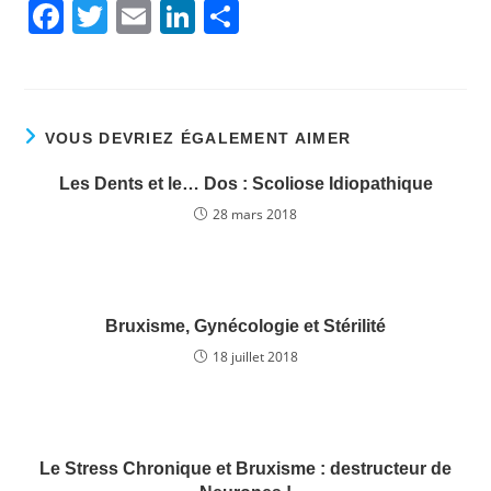
F
T
E
Li
P
a
w
m
n
ar
c
itt
ai
k
ta
e
er
l
e
g
VOUS DEVRIEZ ÉGALEMENT AIMER
b
dI
er
o
n
Les Dents et le… Dos : Scoliose Idiopathique
o
28 mars 2018
k
Bruxisme, Gynécologie et Stérilité
18 juillet 2018
Le Stress Chronique et Bruxisme : destructeur de