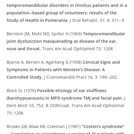
temporomandibular disorders in tinnitus patients and in a
population-­‐based group of volunteers: results of the
Study of Health in Pomerania.
J Oral Rehabil. 31; 4: 311-­‐9
Berstein JM, Mohl ND, Spiller H (1969)
Temporomandibular
joint dysfunction masquerading as disease of the ear,
nose and throat.
Trans Am Acad Ophtalmol 73: 1208
Bjorne A, Berven A, Agerberg G (1998)
Cervical Signs and
Symptoms in Patients with Meniere’s Disease: A
Controlled Study.
J Craniomandib Pract 16; 3: 194-­‐202
Block SL (1976)
Possible etiology of ear stuffiness
(barohypoacousis) in MPD syndrome TMJ and facial pain.
J
Dent Abstr 55, 752: B 250throat. Trans Am Acad Ophtalmol
73: 1208
Brooks GB, Maw AR, Coleman J (1981)
“Costen’s syndrome”
-­‐ Correlation or coincidence: a review of 45 patients with