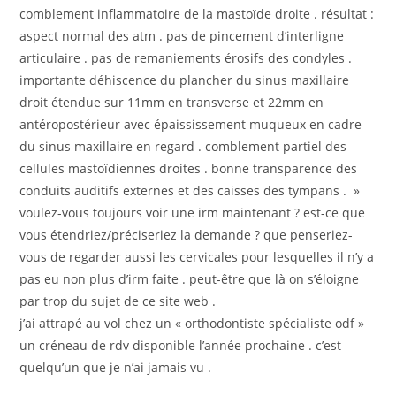
comblement inflammatoire de la mastoïde droite . résultat :
aspect normal des atm . pas de pincement d’interligne
articulaire . pas de remaniements érosifs des condyles .
importante déhiscence du plancher du sinus maxillaire
droit étendue sur 11mm en transverse et 22mm en
antéropostérieur avec épaississement muqueux en cadre
du sinus maxillaire en regard . comblement partiel des
cellules mastoïdiennes droites . bonne transparence des
conduits auditifs externes et des caisses des tympans . »
voulez-vous toujours voir une irm maintenant ? est-ce que
vous étendriez/préciseriez la demande ? que penseriez-
vous de regarder aussi les cervicales pour lesquelles il n’y a
pas eu non plus d’irm faite . peut-être que là on s’éloigne
par trop du sujet de ce site web .
j’ai attrapé au vol chez un « orthodontiste spécialiste odf »
un créneau de rdv disponible l’année prochaine . c’est
quelqu’un que je n’ai jamais vu .