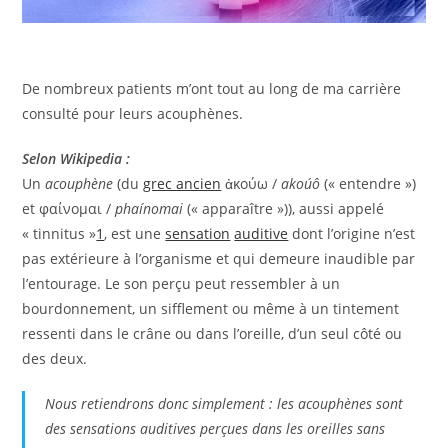
De nombreux patients m’ont tout au long de ma carrière
consulté pour leurs acouphènes.
Selon Wikipedia :
Un
acouphène
(du
grec ancien
ἀκούω
/
akoúô
(« entendre »)
et
φαίνομαι
/
phaínomai
(« apparaître »)), aussi appelé
« tinnitus »
1
, est une
sensation
auditive
dont l’origine n’est
pas extérieure à l’organisme et qui demeure inaudible par
l’entourage. Le son perçu peut ressembler à un
bourdonnement, un sifflement ou même à un tintement
ressenti dans le crâne ou dans l’oreille, d’un seul côté ou
des deux.
Nous retiendrons donc simplement : les acouphènes sont
des sensations auditives perçues dans les oreilles sans