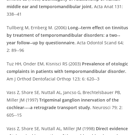
middle ear and temporomandibular joint.
Acta Anat 131:
338-­‐41
Tullberg M, Ernberg M. (2006)
Long-­‐term effect on tinnitus
by treatment of temporomandibular disorders: a two-­‐
year follow-­‐up by questionnaire.
Acta Odontol Scand 64;
2: 89-­‐96
Tuz HH, Onder EM, Kisnisci RS (2003)
Prevalence of otologic
complaints in patients with temporomandibular disorder.
Am J Orthod Dentofacial Orthop 123; 6: 620-­‐3
Vass Z, Shore SE, Nuttall AL, Jancso G, Brechtelsbauer PB,
Miller JM (1997)
Trigeminal ganglion innervation of the
cochlear-­‐-­‐a retrograde transport study.
Neurosci 79; 2:
605-­‐15
Vass Z, Shore SE, Nuttall AL, Miller JM (1998)
Direct evidence