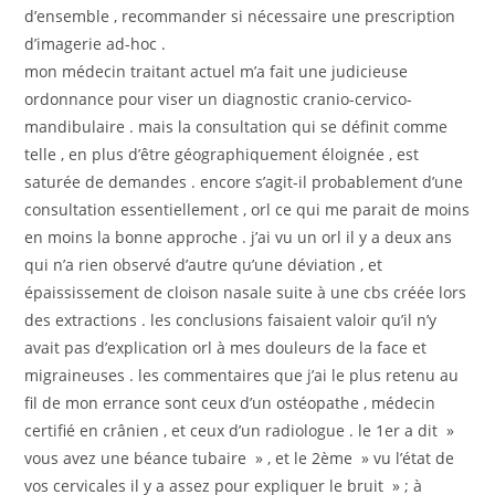
d’ensemble , recommander si nécessaire une prescription
d’imagerie ad-hoc .
mon médecin traitant actuel m’a fait une judicieuse
ordonnance pour viser un diagnostic cranio-cervico-
mandibulaire . mais la consultation qui se définit comme
telle , en plus d’être géographiquement éloignée , est
saturée de demandes . encore s’agit-il probablement d’une
consultation essentiellement , orl ce qui me parait de moins
en moins la bonne approche . j’ai vu un orl il y a deux ans
qui n’a rien observé d’autre qu’une déviation , et
épaississement de cloison nasale suite à une cbs créée lors
des extractions . les conclusions faisaient valoir qu’il n’y
avait pas d’explication orl à mes douleurs de la face et
migraineuses . les commentaires que j’ai le plus retenu au
fil de mon errance sont ceux d’un ostéopathe , médecin
certifié en crânien , et ceux d’un radiologue . le 1er a dit »
vous avez une béance tubaire » , et le 2ème » vu l’état de
vos cervicales il y a assez pour expliquer le bruit » ; à