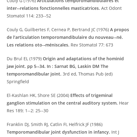
Couly G (1976)
Articulations temporomandibulaires et
inter-­‐relations fonctionnelles masticatrices.
Act Odont
Stomatol 114: 233-­‐52
Couly G, Guilbertes F, Cernea P, Bertrand JC (1976)
A propos
de l’articulation temporomandibulaire du nouveau-­‐né.
Les relations oto-­‐méniscales.
Rev Stomatol 77: 673
Du Brul EL (1979)
Origin and adaptations of the hominid
jaw joint. pp 5-­‐34. In : Sarnat BG, Laskin DM The
temporomandibular joint.
3rd ed, Thomas Pub (ed)
Springfield
El-Kashlan HK, Shore SE (2004)
Effects of trigeminal
ganglion stimulation on the central auditory system.
Hear
Res 189; 1-­‐2: 25-­‐30
Franklin DJ, Smith RJ, Catlin FI, Helfrick JF (1986)
Temporomandibular joint dysfunction in infancy.
Int J