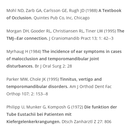
Mohl ND, Zarb GA, Carlsson GE, Rugh JD (1988)
A Textbook
of Occlusion.
Quintes Pub Co, Inc, Chicago
Morgan DH, Gooder RL, Christiansen RL, Tiner LW (1995)
The
TMJ-­‐Ear connection.
J Craniomandib Pract 13; 1: 42-­‐3
Myrhaug H (1984)
The incidence of ear symptoms in cases
of malocclusion and temporomandibular joint
disturbances.
Br J Oral Surg 2: 28
Parker MW, Chole JK (1995)
Tinnitus, vertigo and
temporomandibular disorders.
Am J Orthod Dent Fac
Orthop 107; 2: 153-­‐8
Philipp U, Munker G, Komposh G (1972)
Die funktion der
Tube Eustachii bei Patienten mit
Kiefergelenkerkrangungen.
Dtsch Zanhärztl Z 27: 806