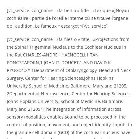
[vc_service icon_name= »fa-bell-o » title= »Lexique »]Noyau
cochléaire : partie de l’oreille interne où se trouve l’organe
de l’audition. Le fameux « escargot »[/vc_service]
[vc_service icon_name= »fa-files-o » title= »Projections from
the Spinal Trigeminal Nucleus to the Cochlear Nucleus in
the Rat CHARLES-ANDRE´ HAENGGELI,1 TAN
PONGSTAPORN,1 JOHN R. DOUCET,1 AND DAVID K.
RYUGO1,2* 1Department of Otolaryngology–Head and Neck
Surgery, Center for Hearing Sciences,Johns Hopkins
University School of Medicine, Baltimore, Maryland 21205,
2Department of Neuroscience, Center for Hearing Sciences,
Johns Hopkins University, School of Medicine, Baltimore,
Maryland 21205″]The integration of information across
sensory modalities enables sound to be processed in the
context of position, movement, and object identity. Inputs to
the granule cell domain (GCD) of the cochlear nucleus have