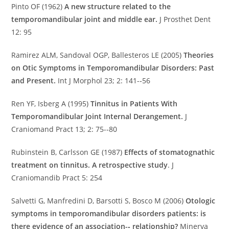
Pinto OF (1962)
A new structure related to the
temporomandibular joint and middle ear.
J Prosthet Dent
12: 95
Ramirez ALM, Sandoval OGP, Ballesteros LE (2005)
Theories
on Otic Symptoms in Temporomandibular Disorders: Past
and Present.
Int J Morphol 23; 2: 141-­‐56
Ren YF, Isberg A (1995)
Tinnitus in Patients With
Temporomandibular Joint Internal Derangement.
J
Craniomand Pract 13; 2: 75-­‐80
Rubinstein B, Carlsson GE (1987)
Effects of stomatognathic
treatment on tinnitus. A retrospective study
. J
Craniomandib Pract 5: 254
Salvetti G, Manfredini D, Barsotti S, Bosco M (2006)
Otologic
symptoms in temporomandibular disorders patients: is
there evidence of an association-­‐ relationship?
Minerva