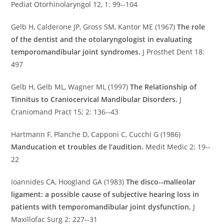
Pediat Otorhinolaryngol 12, 1: 99-­‐104
Gelb H, Calderone JP, Gross SM, Kantor ME (1967)
The role
of the dentist and the otolaryngologist in evaluating
temporomandibular joint syndromes.
J Prosthet Dent 18:
497
Gelb H, Gelb ML, Wagner ML (1997)
The Relationship of
Tinnitus to Craniocervical Mandibular Disorders.
J
Craniomand Pract 15; 2: 136-­‐43
Hartmann F, Planche D, Capponi C, Cucchi G (1986)
Manducation et troubles de l’audition.
Medit Medic 2: 19-­‐
22
Ioannides CA, Hoogland GA (1983)
The disco-­‐malleolar
ligament: a possible cause of subjective hearing loss in
patients with temporomandibular joint dysfunction.
J
Maxillofac Surg 2: 227-­‐31