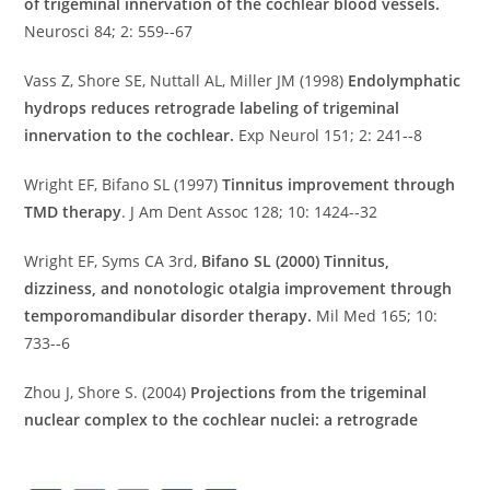
of trigeminal innervation of the cochlear blood vessels.
Neurosci 84; 2: 559-­‐67
Vass Z, Shore SE, Nuttall AL, Miller JM (1998)
Endolymphatic
hydrops reduces retrograde labeling of trigeminal
innervation to the cochlear.
Exp Neurol 151; 2: 241-­‐8
Wright EF, Bifano SL (1997)
Tinnitus improvement through
TMD therapy
. J Am Dent Assoc 128; 10: 1424-­‐32
Wright EF, Syms CA 3rd,
Bifano SL (2000) Tinnitus,
dizziness, and nonotologic otalgia improvement through
temporomandibular disorder therapy.
Mil Med 165; 10:
733-­‐6
Zhou J, Shore S. (2004)
Projections from the trigeminal
nuclear complex to the cochlear nuclei: a retrograde