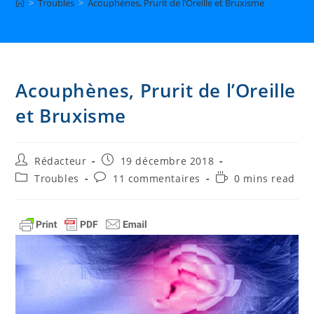
>
Troubles
>
Acouphènes, Prurit de l’Oreille et Bruxisme
Acouphènes, Prurit de l’Oreille
et Bruxisme
Auteur/autrice
Publication
Rédacteur
19 décembre 2018
de
publiée :
Post
Commentaires
Temps
Troubles
11 commentaires
0 mins read
la
category:
de
de
publication :
la
lecture :
publication :