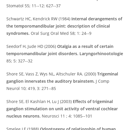
Stomatol 55; 11-­‐12: 627-­‐37
Schwartz HC, Kendrick RW (1984)
Internal derangements of
the temporomandibular joint: description of clinical
syndromes.
Oral Surg Oral Med 58; 1: 24-­‐9
Seedorf H, Jude HD (2006)
Otalgia as a result of certain
temporomandibular joint disorders. Laryngorhinootologie
85; 5: 327-­‐32
Shore SE, Vass Z, Wys NL, Altschuler RA. (2000)
Trigeminal
ganglion innervates the auditory brainstem.
J Comp
Neurol 10; 419, 3: 271-­‐85
Shore SE, El Kashlan H, Lu J (2003)
Effects of trigeminal
ganglion stimulation on unit activity of ventral cochlear
nucleus neurons.
Neurosci 11 ; 4: 1085-­‐101
Smelee LE (1988)
Odontogeny of relationship of human