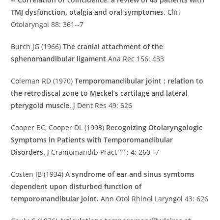
TMJ dysfunction, otalgia and oral symptomes.
Clin
Otolaryngol 88: 361-­‐7
Burch JG (1966)
The cranial attachment of the
sphenomandibular ligament
Ana Rec 156: 433
Coleman RD (1970)
Temporomandibular joint : relation to
the retrodiscal zone to Meckel’s cartilage and lateral
pterygoid muscle.
J Dent Res 49: 626
Cooper BC, Cooper DL (1993)
Recognizing Otolaryngologic
Symptoms in Patients with Temporomandibular
Disorders.
J Craniomandib Pract 11; 4: 260-­‐7
Costen JB (1934)
A syndrome of ear and sinus symtoms
dependent upon disturbed function of
temporomandibular joint.
Ann Otol Rhinol Laryngol 43: 626