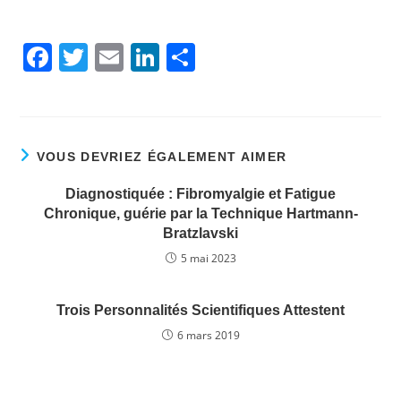
F
T
E
Li
P
a
w
m
n
ar
c
itt
ai
k
ta
e
er
l
e
g
VOUS DEVRIEZ ÉGALEMENT AIMER
b
dI
er
o
n
Diagnostiquée : Fibromyalgie et Fatigue
Chronique, guérie par la Technique Hartmann-
o
Bratzlavski
k
5 mai 2023
Trois Personnalités Scientifiques Attestent
6 mars 2019