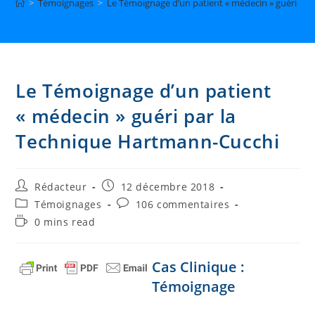
>
Témoignages
>
Le Témoignage d’un patient « médecin » guéri pa
Le Témoignage d’un patient
« médecin » guéri par la
Technique Hartmann-Cucchi
Auteur/autrice
Publication
Rédacteur
12 décembre 2018
de
publiée :
Post
Commentaires
Témoignages
106 commentaires
la
category:
de
Temps
0 mins read
publication :
la
de
publication :
lecture :
Cas Clinique :
Témoignage