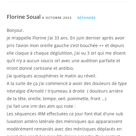
Florine Soual
8 OCTOBRE 2023
RÉPONDRE
Bonjour,
je m’appelle Florine j’ai 33 ans. En juin dernier après avoir
pris l’avion mon oreille gauche s’est bouchée ++ et depuis
elle claque à chaque déglutition, j’ai vu 3 orl qui me disent
qu’il n’y a aucun soucis orl avec une audition parfaite et
m’ont donné cortisone et antibio.
j’ai quelques acouphènes le matin au réveil.
A la suite de ça j’ai commencé à avoir des douleurs de type
névralgie d’Arnold / trijumeau à droite ( douleurs arrière
de la tête, oreille, tempe, oeil, pommette, front …)
j’ai fait une irm des atm qui note :
Les séquences IRM effectuées ce jour font état d'une sub
luxation antéro latérale des ménisques qui apparaissent
modérément remaniés avec des ménisques déplacés en