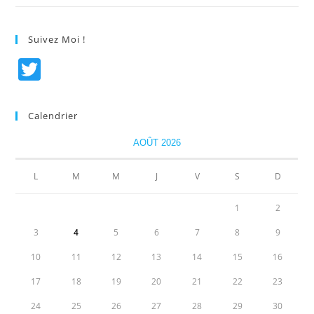
Suivez Moi !
T
w
itt
Calendrier
er
AOÛT 2026
L
M
M
J
V
S
D
1
2
3
4
5
6
7
8
9
10
11
12
13
14
15
16
17
18
19
20
21
22
23
24
25
26
27
28
29
30