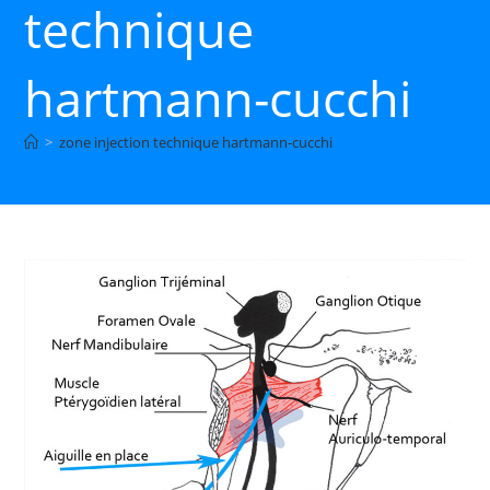
technique
hartmann-cucchi
>
zone injection technique hartmann-cucchi