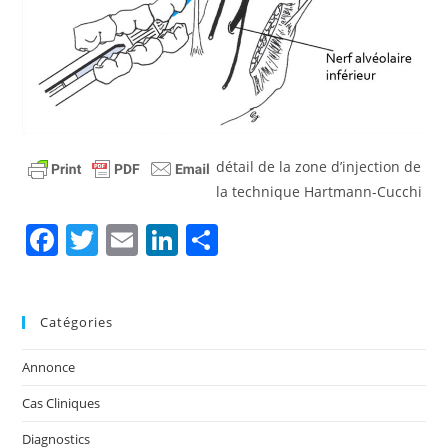
détail de la zone d’injection de
la technique Hartmann-Cucchi
F
T
E
Li
P
a
w
m
n
ar
c
itt
ai
k
ta
Catégories
e
er
l
e
g
b
dI
er
Annonce
o
n
Cas Cliniques
o
Diagnostics