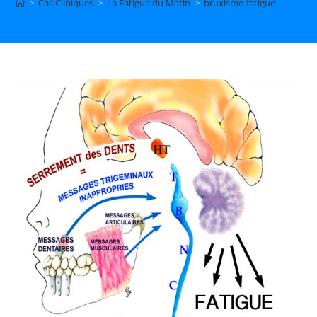
>
Cas Cliniques
>
La Fatigue du Matin
>
bruxisme-fatigue