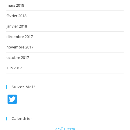
mars 2018
février 2018
janvier 2018
décembre 2017
novembre 2017
octobre 2017
juin 2017
Suivez Moi !
T
w
itt
Calendrier
er
AOÛT 2026