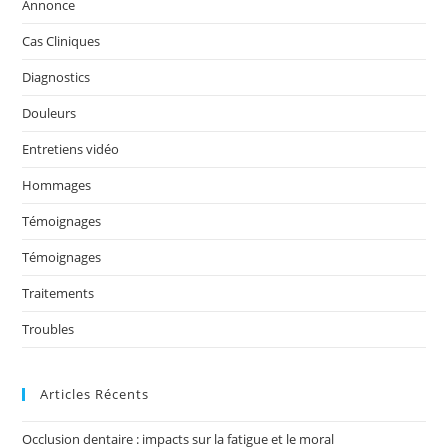
b
dI
er
Annonce
o
n
Cas Cliniques
o
Diagnostics
k
Douleurs
Entretiens vidéo
Hommages
Témoignages
Témoignages
Traitements
Troubles
Articles Récents
Occlusion dentaire : impacts sur la fatigue et le moral