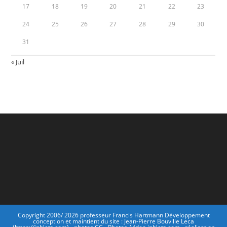
17
18
19
20
21
22
23
24
25
26
27
28
29
30
31
« Juil
Copyright 2006/ 2026 professeur Francis Hartmann Développement
conception et maintient du site : Jean-Pierre Bouville Leca