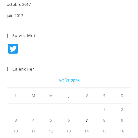
octobre 2017
juin 2017
Suivez Moi !
T
w
itt
Calendrier
er
AOÛT 2026
L
M
M
J
V
S
D
1
2
3
4
5
6
7
8
9
10
11
12
13
14
15
16