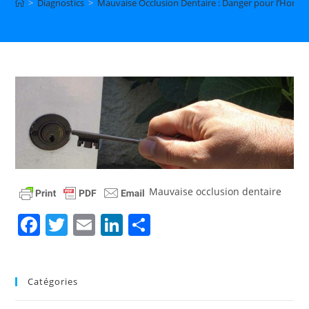
>
Diagnostics
>
Mauvaise Occlusion Dentaire : Danger pour l’Homm
Mauvaise occlusion dentaire
F
T
E
Li
P
a
w
m
n
ar
c
itt
ai
k
ta
Catégories
e
er
l
e
g