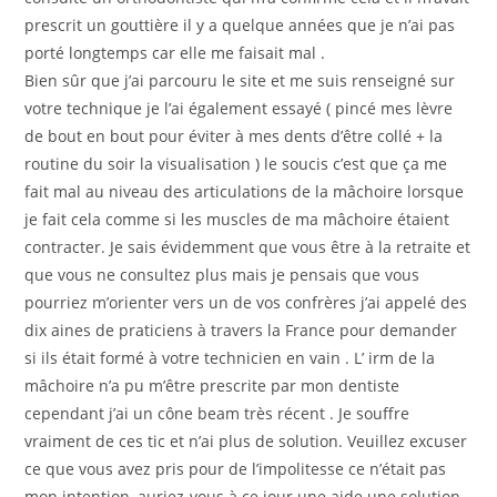
prescrit un gouttière il y a quelque années que je n’ai pas
porté longtemps car elle me faisait mal .
Bien sûr que j’ai parcouru le site et me suis renseigné sur
votre technique je l’ai également essayé ( pincé mes lèvre
de bout en bout pour éviter à mes dents d’être collé + la
routine du soir la visualisation ) le soucis c’est que ça me
fait mal au niveau des articulations de la mâchoire lorsque
je fait cela comme si les muscles de ma mâchoire étaient
contracter. Je sais évidemment que vous être à la retraite et
que vous ne consultez plus mais je pensais que vous
pourriez m’orienter vers un de vos confrères j’ai appelé des
dix aines de praticiens à travers la France pour demander
si ils était formé à votre technicien en vain . L’ irm de la
mâchoire n’a pu m’être prescrite par mon dentiste
cependant j’ai un cône beam très récent . Je souffre
vraiment de ces tic et n’ai plus de solution. Veuillez excuser
ce que vous avez pris pour de l’impolitesse ce n’était pas
mon intention, auriez-vous à ce jour une aide une solution