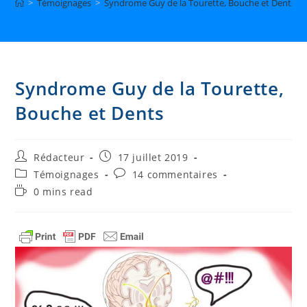
>
Témoignages
>
Syndrome Guy de la Tourette, Bouche et Dents
Syndrome Guy de la Tourette,
Bouche et Dents
Auteur/autrice
Publication
Rédacteur
17 juillet 2019
de
publiée :
Post
Commentaires
Témoignages
14 commentaires
la
category:
de
Temps
0 mins read
publication :
la
de
publication :
lecture :