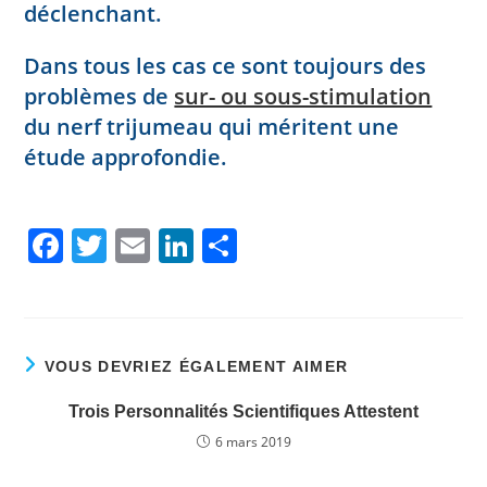
déclenchant.
Dans tous les cas ce sont toujours des
problèmes de
sur- ou sous-stimulation
du nerf trijumeau qui méritent une
étude approfondie.
F
T
E
Li
P
a
w
m
n
ar
c
itt
ai
k
ta
e
er
l
e
g
VOUS DEVRIEZ ÉGALEMENT AIMER
b
dI
er
o
n
Trois Personnalités Scientifiques Attestent
o
6 mars 2019