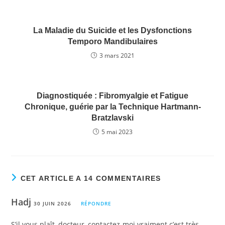
k
La Maladie du Suicide et les Dysfonctions
Temporo Mandibulaires
3 mars 2021
Diagnostiquée : Fibromyalgie et Fatigue
Chronique, guérie par la Technique Hartmann-
Bratzlavski
5 mai 2023
CET ARTICLE A 14 COMMENTAIRES
Hadj
30 JUIN 2026
RÉPONDRE
S’il vous plaît, docteur, contactez-moi vraiment c’est très