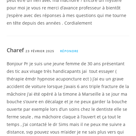
peut être un lien avec ma mâchoire ? Encore un mystère
pour moi je vous re merci d’avance professeur à bientôt
j’espère avec des réponses à mes questions qui me tourne
en tête depuis des années . Cordialement
Charef
23 FÉVRIER 2025
RÉPONDRE
Bonjour Pr je suis une jeune femme de 30 ans présentant
des tic aux visage très handicapants jai tout essayer (
thérapie émdr hypnose acuponcture ect ) j’ai eu un grave
accident de voiture lorsque j’avais 6 ans triple fracture de la
mâchoire j’ai été opéré à la timone à Marseille à se jour ma
bouche s’ouvre en décalage et je ne peux garder la bouche
ouverte par exemple lors d’un soins chez le dentiste elle se
ferme seule , ma mâchoire claque à l’ouvert et ça tout le
temps , j’ai contacté le dr Sims mais il ne peux me suivre a
distance, svp pouvez vous m’aider je ne sais plus vers qui