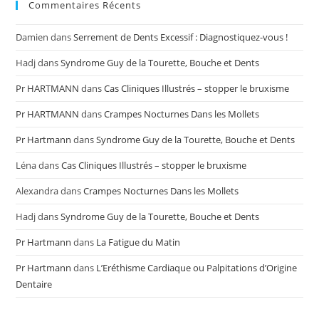
Commentaires Récents
Damien
dans
Serrement de Dents Excessif : Diagnostiquez-vous !
Hadj
dans
Syndrome Guy de la Tourette, Bouche et Dents
Pr HARTMANN
dans
Cas Cliniques Illustrés – stopper le bruxisme
Pr HARTMANN
dans
Crampes Nocturnes Dans les Mollets
Pr Hartmann
dans
Syndrome Guy de la Tourette, Bouche et Dents
Léna
dans
Cas Cliniques Illustrés – stopper le bruxisme
Alexandra
dans
Crampes Nocturnes Dans les Mollets
Hadj
dans
Syndrome Guy de la Tourette, Bouche et Dents
Pr Hartmann
dans
La Fatigue du Matin
Pr Hartmann
dans
L’Eréthisme Cardiaque ou Palpitations d’Origine
Dentaire