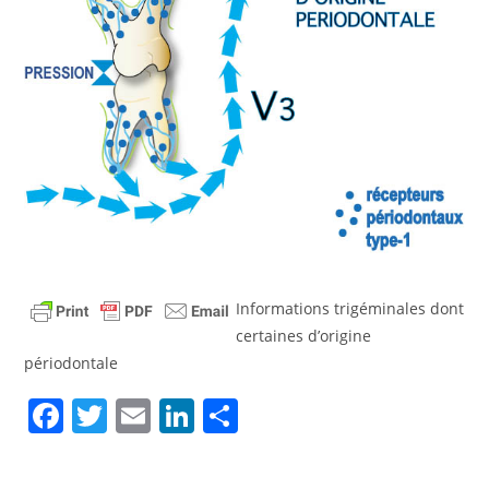
Informations trigéminales dont
certaines d’origine
périodontale
F
T
E
Li
P
a
w
m
n
ar
c
itt
ai
k
ta