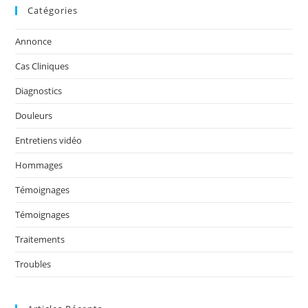
Catégories
e
er
l
e
g
b
dI
er
Annonce
o
n
Cas Cliniques
o
Diagnostics
k
Douleurs
Entretiens vidéo
Hommages
Témoignages
Témoignages
Traitements
Troubles