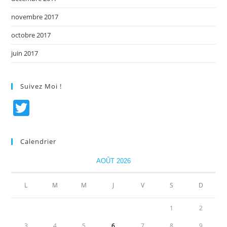
novembre 2017
octobre 2017
juin 2017
Suivez Moi !
T
w
itt
Calendrier
er
AOÛT 2026
L
M
M
J
V
S
D
1
2
3
4
5
6
7
8
9