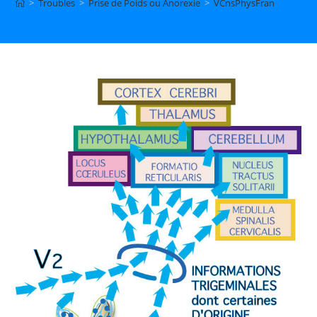
>
Troubles
>
Prise de Poids ou Anorexie
>
VCnsPhysFran