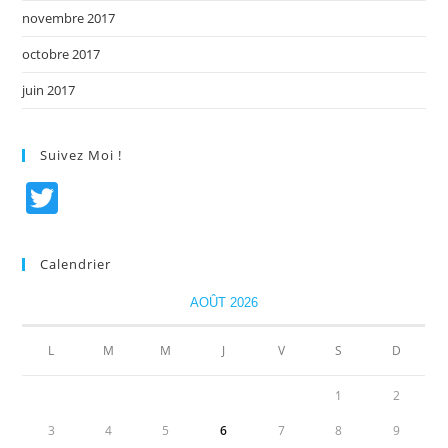
novembre 2017
octobre 2017
juin 2017
Suivez Moi !
T
w
itt
Calendrier
er
AOÛT 2026
L
M
M
J
V
S
D
1
2
3
4
5
6
7
8
9