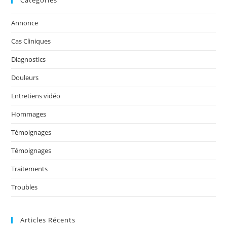
Catégories
e
er
l
e
g
b
dI
er
Annonce
o
n
Cas Cliniques
o
Diagnostics
k
Douleurs
Entretiens vidéo
Hommages
Témoignages
Témoignages
Traitements
Troubles
Articles Récents