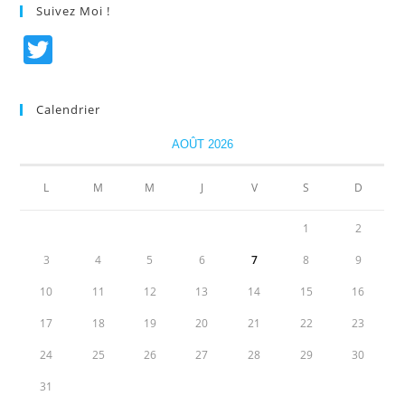
Suivez Moi !
T
w
itt
Calendrier
er
AOÛT 2026
L
M
M
J
V
S
D
1
2
3
4
5
6
7
8
9
10
11
12
13
14
15
16
17
18
19
20
21
22
23
24
25
26
27
28
29
30
31