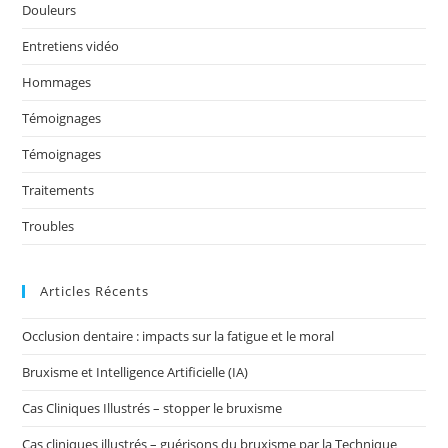
k
Douleurs
Entretiens vidéo
Hommages
Témoignages
Témoignages
Traitements
Troubles
Articles Récents
Occlusion dentaire : impacts sur la fatigue et le moral
Bruxisme et Intelligence Artificielle (IA)
Cas Cliniques Illustrés – stopper le bruxisme
Cas cliniques illustrés – guérisons du bruxisme par la Technique