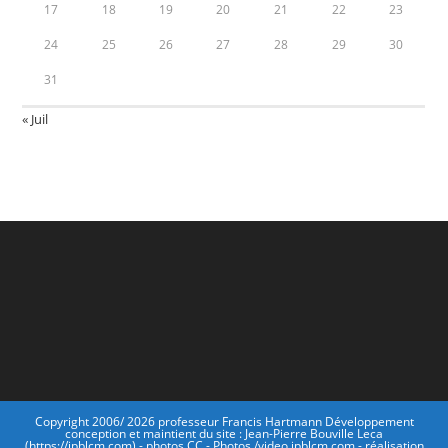
17
18
19
20
21
22
23
24
25
26
27
28
29
30
31
« Juil
Copyright 2006/ 2026 professeur Francis Hartmann Développement
conception et maintient du site : Jean-Pierre Bouville Leca
(https://jpblcm.com) - photos CC - Photos /video jpblcm.com - réalisation