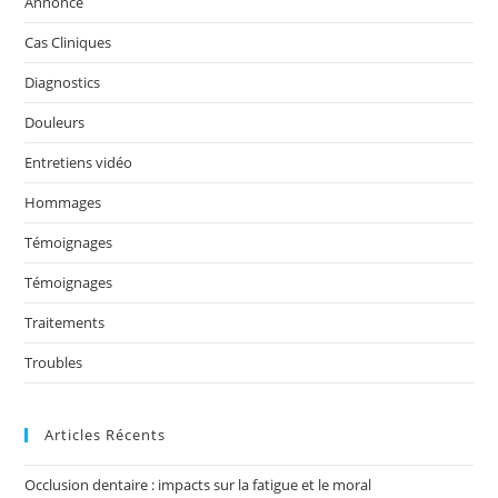
Annonce
b
dI
er
Cas Cliniques
o
n
o
Diagnostics
k
Douleurs
Entretiens vidéo
Hommages
Témoignages
Témoignages
Traitements
Troubles
Articles Récents
Occlusion dentaire : impacts sur la fatigue et le moral