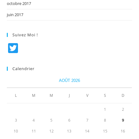
octobre 2017
juin 2017
Suivez Moi !
T
w
itt
Calendrier
er
AOÛT 2026
L
M
M
J
V
S
D
1
2
3
4
5
6
7
8
9
10
11
12
13
14
15
16