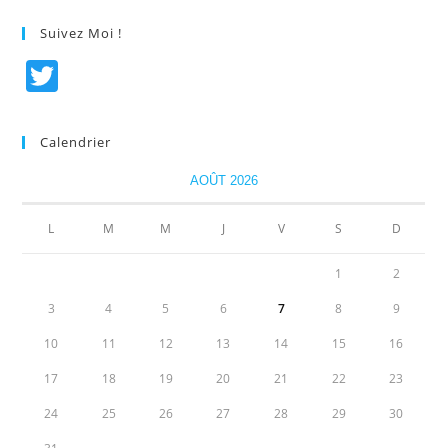
Suivez Moi !
T
w
itt
Calendrier
er
AOÛT 2026
L
M
M
J
V
S
D
1
2
3
4
5
6
7
8
9
10
11
12
13
14
15
16
17
18
19
20
21
22
23
24
25
26
27
28
29
30