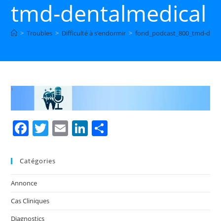
tmd-dentalmedical
>
Troubles
>
Difficulté à s’endormir
>
fond_podcast_800_tmd-dent
F
T
E
Li
P
a
w
m
n
ar
c
itt
ai
k
ta
Catégories
e
er
l
e
g
Annonce
b
dI
er
Cas Cliniques
o
n
Diagnostics