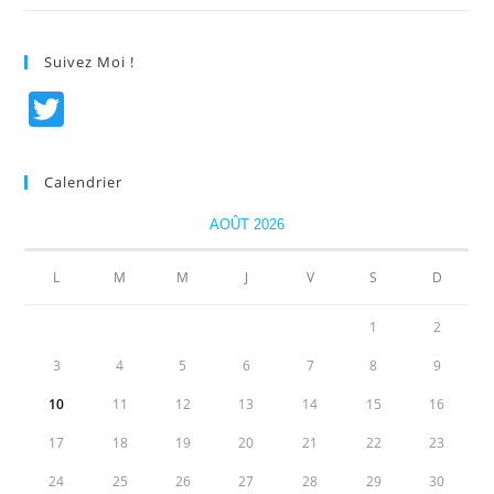
Suivez Moi !
T
w
itt
Calendrier
er
AOÛT 2026
L
M
M
J
V
S
D
1
2
3
4
5
6
7
8
9
10
11
12
13
14
15
16
17
18
19
20
21
22
23
24
25
26
27
28
29
30