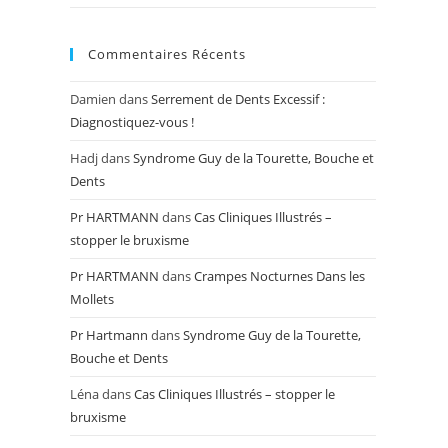
Commentaires Récents
Damien
dans
Serrement de Dents Excessif :
Diagnostiquez-vous !
Hadj
dans
Syndrome Guy de la Tourette, Bouche et
Dents
Pr HARTMANN
dans
Cas Cliniques Illustrés –
stopper le bruxisme
Pr HARTMANN
dans
Crampes Nocturnes Dans les
Mollets
Pr Hartmann
dans
Syndrome Guy de la Tourette,
Bouche et Dents
Léna
dans
Cas Cliniques Illustrés – stopper le
bruxisme