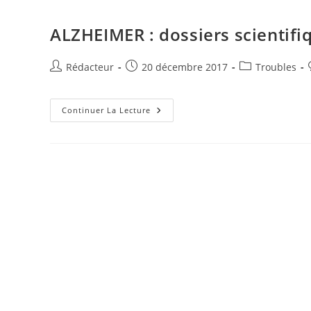
I
g
ALZHEIMER : dossiers scientifiq
n
e
r
Auteur/autrice
Publication
Post
Rédacteur
20 décembre 2017
Troubles
de
publiée :
category:
la
publication :
ALZHEIMER
Continuer La Lecture
:
Dossiers
Scientifiques
Extraits
1