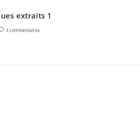
ues extraits 1
Commentaires
3 commentaires
de
la
publication :