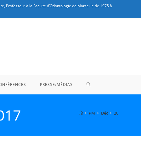
te, Professeur à la Faculté d’Odontologie de Marseille de 1975 à
TOGGLE
ONFÉRENCES
PRESSE/MÉDIAS
WEBSITE
2017
>
PM
>
Déc
>
20
SEARCH