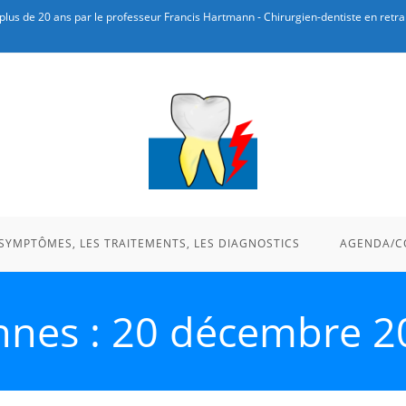
plus de 20 ans par le professeur Francis Hartmann - Chirurgien-dentiste en retrai
 SYMPTÔMES, LES TRAITEMENTS, LES DIAGNOSTICS
AGENDA/C
ennes : 20 décembre 