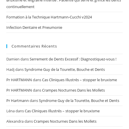
Bruxisme et Migraine Intense : Patiente qui serre et grince les dents
continuellement
Formation à la Technique Hartmann-Cucchi v2024
Infection Dentaire et Pneumonie
Commentaires Récents
Damien
dans
Serrement de Dents Excessif : Diagnostiquez-vous !
Hadj
dans
Syndrome Guy de la Tourette, Bouche et Dents
Pr HARTMANN
dans
Cas Cliniques Illustrés – stopper le bruxisme
Pr HARTMANN
dans
Crampes Nocturnes Dans les Mollets
Pr Hartmann
dans
Syndrome Guy de la Tourette, Bouche et Dents
Léna
dans
Cas Cliniques Illustrés – stopper le bruxisme
Alexandra
dans
Crampes Nocturnes Dans les Mollets