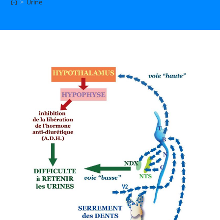
>
Urine