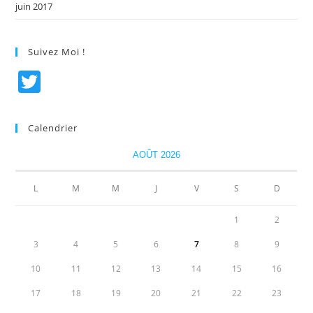
juin 2017
Suivez Moi !
T
w
itt
Calendrier
er
AOÛT 2026
L
M
M
J
V
S
D
1
2
3
4
5
6
7
8
9
10
11
12
13
14
15
16
17
18
19
20
21
22
23