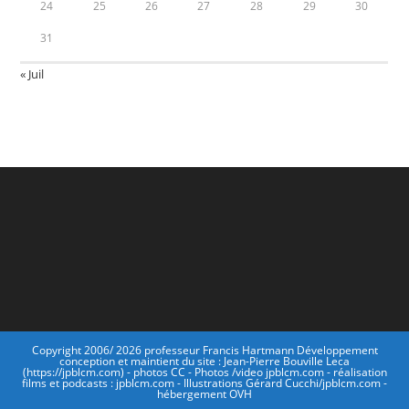
24
25
26
27
28
29
30
31
« Juil
Copyright 2006/ 2026 professeur Francis Hartmann Développement
conception et maintient du site : Jean-Pierre Bouville Leca
(https://jpblcm.com) - photos CC - Photos /video jpblcm.com - réalisation
films et podcasts : jpblcm.com - Illustrations Gérard Cucchi/jpblcm.com -
hébergement OVH