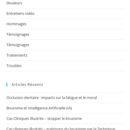
k
Douleurs
Entretiens vidéo
Hommages
Témoignages
Témoignages
Traitements
Troubles
Articles Récents
Occlusion dentaire : impacts sur la fatigue et le moral
Bruxisme et Intelligence Artificielle (IA)
Cas Cliniques Illustrés – stopper le bruxisme
Cas cliniques illustrés – guérisons du bruxisme par la Technique