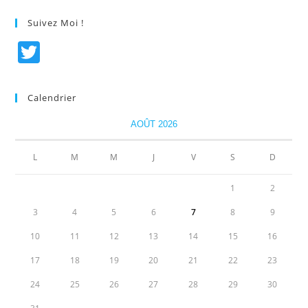
Suivez Moi !
T
w
itt
Calendrier
er
AOÛT 2026
L
M
M
J
V
S
D
1
2
3
4
5
6
7
8
9
10
11
12
13
14
15
16
17
18
19
20
21
22
23
24
25
26
27
28
29
30