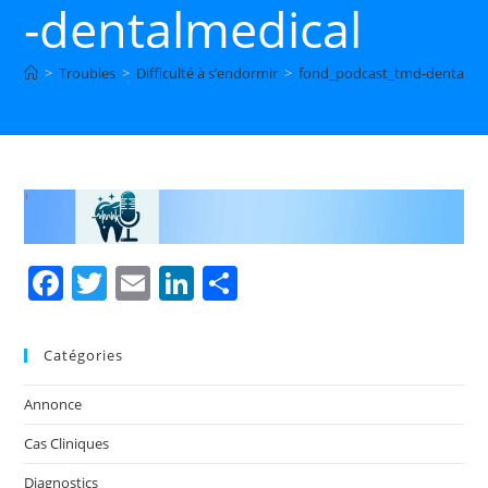
-dentalmedical
>
Troubles
>
Difficulté à s’endormir
>
fond_podcast_tmd-dentalme
F
T
E
Li
P
a
w
m
n
ar
c
itt
ai
k
ta
Catégories
e
er
l
e
g
Annonce
b
dI
er
Cas Cliniques
o
n
Diagnostics