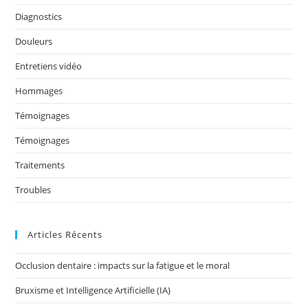
o
n
o
Diagnostics
k
Douleurs
Entretiens vidéo
Hommages
Témoignages
Témoignages
Traitements
Troubles
Articles Récents
Occlusion dentaire : impacts sur la fatigue et le moral
Bruxisme et Intelligence Artificielle (IA)