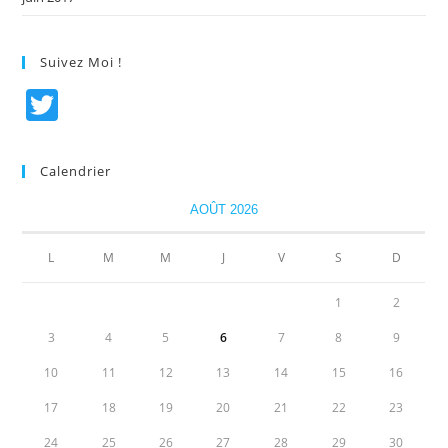
Suivez Moi !
T
w
itt
Calendrier
er
AOÛT 2026
L
M
M
J
V
S
D
1
2
3
4
5
6
7
8
9
10
11
12
13
14
15
16
17
18
19
20
21
22
23
24
25
26
27
28
29
30