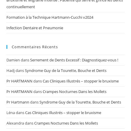
Bruxisme et Migraine Intense : Patiente qui serre et grince les dents
continuellement
Formation à la Technique Hartmann-Cucchi v2024
Infection Dentaire et Pneumonie
Commentaires Récents
Damien
dans
Serrement de Dents Excessif : Diagnostiquez-vous !
Hadj
dans
Syndrome Guy de la Tourette, Bouche et Dents
Pr HARTMANN
dans
Cas Cliniques Illustrés – stopper le bruxisme
Pr HARTMANN
dans
Crampes Nocturnes Dans les Mollets
Pr Hartmann
dans
Syndrome Guy de la Tourette, Bouche et Dents
Léna
dans
Cas Cliniques Illustrés – stopper le bruxisme
Alexandra
dans
Crampes Nocturnes Dans les Mollets