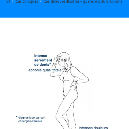
>
Cas Cliniques
>
Cas cliniques illustrés – guérisons du bruxisme p