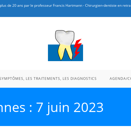
plus de 20 ans par le professeur Francis Hartmann - Chirurgien-dentiste en retrai
 SYMPTÔMES, LES TRAITEMENTS, LES DIAGNOSTICS
AGENDA/C
nes : 7 juin 2023