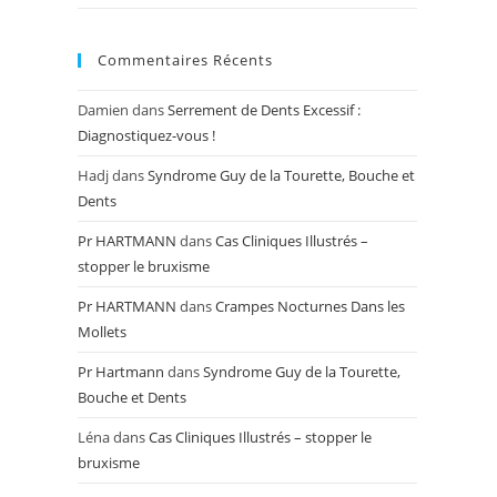
Commentaires Récents
Damien
dans
Serrement de Dents Excessif :
Diagnostiquez-vous !
Hadj
dans
Syndrome Guy de la Tourette, Bouche et
Dents
Pr HARTMANN
dans
Cas Cliniques Illustrés –
stopper le bruxisme
Pr HARTMANN
dans
Crampes Nocturnes Dans les
Mollets
Pr Hartmann
dans
Syndrome Guy de la Tourette,
Bouche et Dents
Léna
dans
Cas Cliniques Illustrés – stopper le
bruxisme