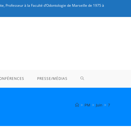
te, Professeur à la Faculté d’Odontologie de Marseille de 1975 à
TOGGLE
ONFÉRENCES
PRESSE/MÉDIAS
WEBSITE
>
PM
>
Juin
>
7
SEARCH