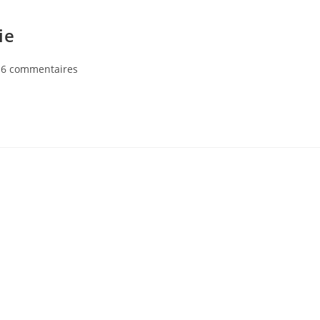
ie
mmentaires
6 commentaires
lication :