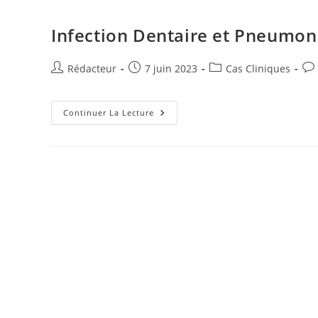
I
g
Infection Dentaire et Pneumon
n
e
r
Auteur/autrice
Publication
Post
Co
Rédacteur
7 juin 2023
Cas Cliniques
de
publiée :
category:
de
la
la
publication :
Infection
pub
Continuer La Lecture
Dentaire
Et
Pneumonie