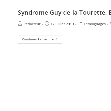
I
g
Syndrome Guy de la Tourette, 
n
e
r
Auteur/autrice
Publication
Post
Rédacteur
17 juillet 2019
Témoignages
de
publiée :
category:
la
publication :
Syndrome
Continuer La Lecture
Guy
De
La
Tourette,
Bouche
Et
Dents