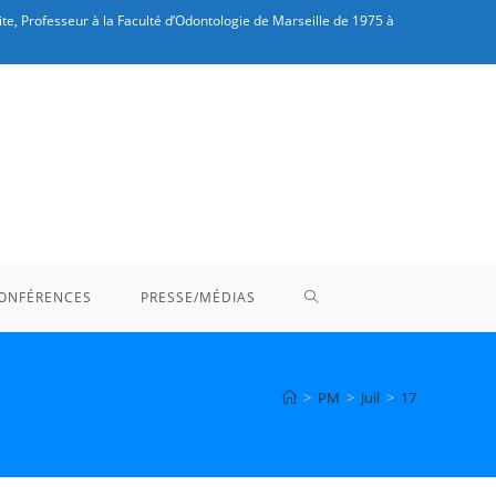
te, Professeur à la Faculté d’Odontologie de Marseille de 1975 à
TOGGLE
ONFÉRENCES
PRESSE/MÉDIAS
WEBSITE
>
PM
>
Juil
>
17
SEARCH