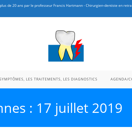
plus de 20 ans par le professeur Francis Hartmann - Chirurgien-dentiste en retrai
 SYMPTÔMES, LES TRAITEMENTS, LES DIAGNOSTICS
AGENDA/C
nes : 17 juillet 2019