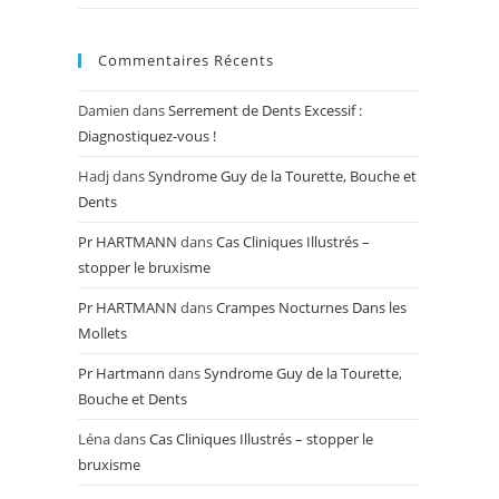
Commentaires Récents
Damien
dans
Serrement de Dents Excessif :
Diagnostiquez-vous !
Hadj
dans
Syndrome Guy de la Tourette, Bouche et
Dents
Pr HARTMANN
dans
Cas Cliniques Illustrés –
stopper le bruxisme
Pr HARTMANN
dans
Crampes Nocturnes Dans les
Mollets
Pr Hartmann
dans
Syndrome Guy de la Tourette,
Bouche et Dents
Léna
dans
Cas Cliniques Illustrés – stopper le
bruxisme