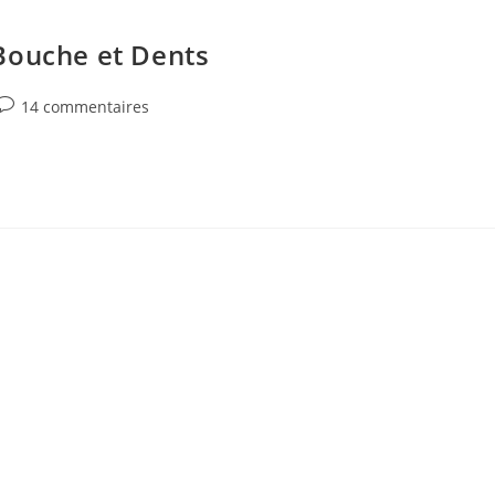
Bouche et Dents
Commentaires
14 commentaires
de
la
publication :