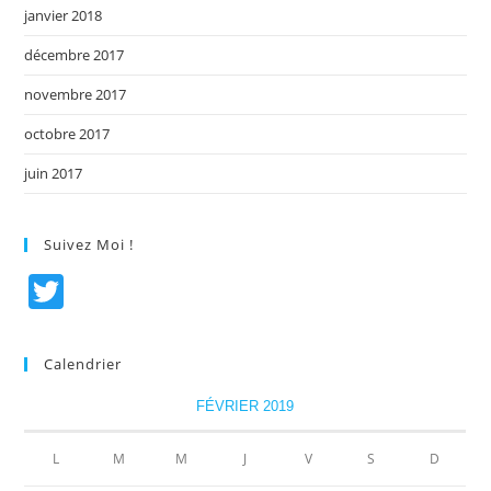
janvier 2018
décembre 2017
novembre 2017
octobre 2017
juin 2017
Suivez Moi !
T
w
itt
Calendrier
er
FÉVRIER 2019
L
M
M
J
V
S
D