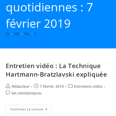
quotidiennes : 7
février 2019
>
AM
>
Fév
>
7
Entretien vidéo : La Technique
Hartmann-Bratzlavski expliquée
Auteur/autrice
Publication
Post
Rédacteur
7 février 2019
Entretiens vidéo
de
publiée :
category:
Commentaires
64 commentaires
la
de
publication :
la
publication :
Entretien
Continuer La Lecture
Vidéo